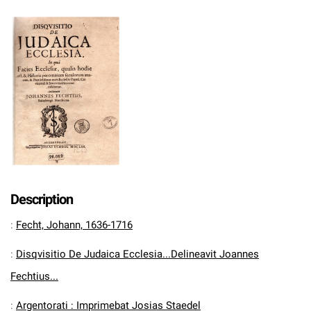
Description
:
Fecht, Johann, 1636-1716
:
Disqvisitio De Judaica Ecclesia...Delineavit Joannes
Fechtius...
:
Argentorati : Imprimebat Josias Staedel