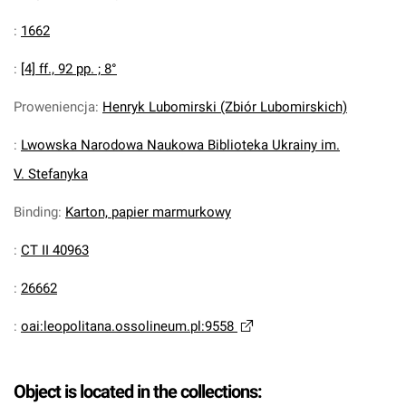
:
1662
:
[4] ff., 92 pp. ; 8°
Proweniencja
:
Henryk Lubomirski (Zbiór Lubomirskich)
:
Lwowska Narodowa Naukowa Biblioteka Ukrainy im.
V. Stefanyka
Binding
:
Karton, papier marmurkowy
:
CT II 40963
:
26662
:
oai:leopolitana.ossolineum.pl:9558
Object is located in the collections: