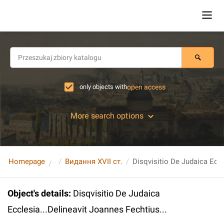
only objects with
open access
More search options
Homepage
Видання XVII ст.
Object's details
:
Disqvisitio De Judaica
Ecclesia...Delineavit Joannes Fechtius...