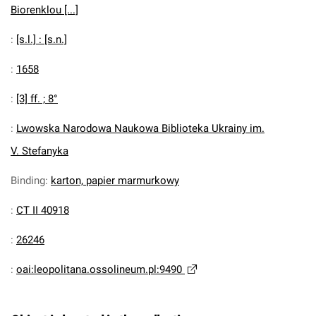
Biorenklou [...]
:
[s.l.] : [s.n.]
:
1658
:
[3] ff. ; 8°
:
Lwowska Narodowa Naukowa Biblioteka Ukrainy im.
V. Stefanyka
Binding
:
karton, papier marmurkowy
:
CT II 40918
:
26246
:
oai:leopolitana.ossolineum.pl:9490