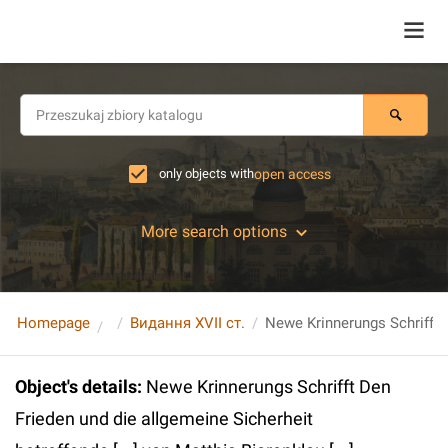
only objects with
open access
More search options
Homepage
Видання XVII ст.
Object's details
:
Newe Krinnerungs Schrifft Den
Frieden und die allgemeine Sicherheit