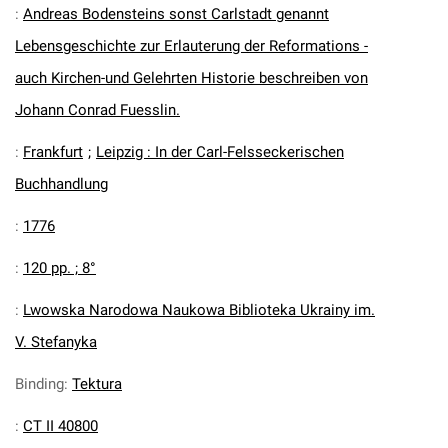
:
Andreas Bodensteins sonst Carlstadt genannt
Lebensgeschichte zur Erlauterung der Reformations -
auch Kirchen-und Gelehrten Historie beschreiben von
Johann Conrad Fuesslin.
:
Frankfurt
;
Leipzig : In der Carl-Felsseckerischen
Buchhandlung
:
1776
:
120 pp. ; 8°
:
Lwowska Narodowa Naukowa Biblioteka Ukrainy im.
V. Stefanyka
Binding
:
Tektura
:
CT II 40800