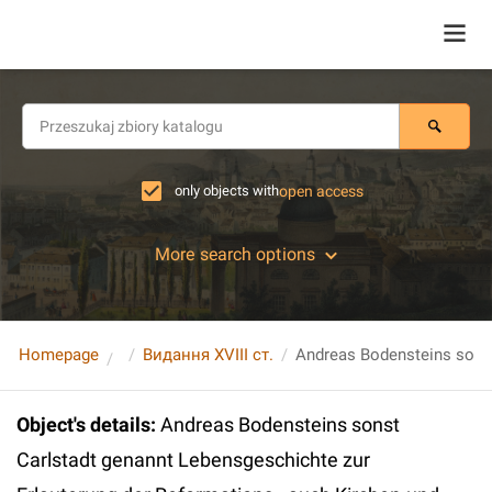
only objects with
open access
More search options
Homepage
Видання XVIII ст.
Object's details
:
Andreas Bodensteins sonst
Carlstadt genannt Lebensgeschichte zur