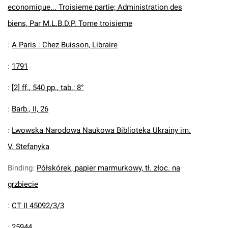
economique... Troisieme partie; Administration des
biens, Par M.L.B.D.P. Tome troisieme
:
A Paris : Chez Buisson, Libraire
:
1791
:
[2] ff., 540 pp., tab.; 8°
:
Barb., II, 26
:
Lwowska Narodowa Naukowa Biblioteka Ukrainy im.
V. Stefanyka
Binding
:
Półskórek, papier marmurkowy, tł. złoc. na
grzbiecie
:
CT II 45092/3/3
:
25944