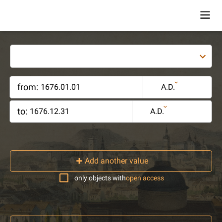
from:
A.D.
to:
A.D.
Add another value
only objects with
open access