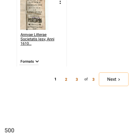
Annvae Litterae
Societatis Iesv, Anni
1610...
Formats
Next
1
of
2
3
3
500