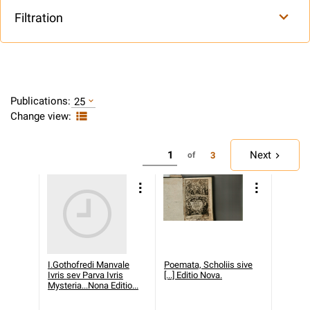
Filtration
Publications:
25
Change view:
Next
3
of
I.Gothofredi Manvale
Poemata, Scholiis sive
Ivris sev Parva Ivris
[...] Editio Nova.
Mysteria...Nona Editio...