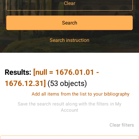
Clear
Search
Search instruction
Results
:
[null = 1676.01.01 -
1676.12.31]
(
53
objects
)
Add all items from the list to your bibliography
Save the search result along with the filters in My
Account
Clear filters