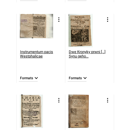
Instrumentum pacis
Dwe Kronyky prwni [...]
Westphalicae
Synu geho...
Formats
Formats