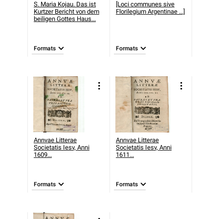
S. Maria Kojau. Das ist
[Loci communes sive
Kurtzer Bericht von dem
Florilegium Argentinae ...]
beiligen Gottes Haus...
Formats
Formats
Annvae Litterae
Annvae Litterae
Societatis Iesv, Anni
Societatis Iesv, Anni
1609...
1611...
Formats
Formats