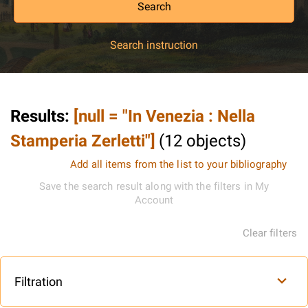
Search
Search instruction
Results
:
[null = "In Venezia : Nella
Stamperia Zerletti"]
(
12
objects
)
Add all items from the list to your bibliography
Save the search result along with the filters in My
Account
Clear filters
Filtration