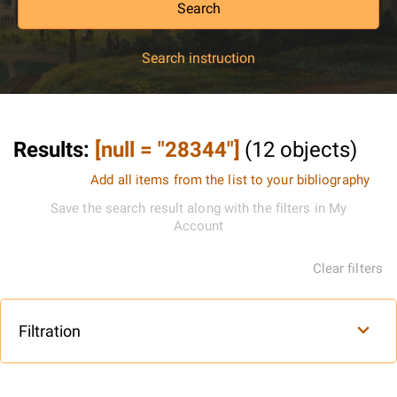
Search
Search instruction
Results
:
[null = "28344"]
(
12
objects
)
Add all items from the list to your bibliography
Save the search result along with the filters in My
Account
Clear filters
Filtration