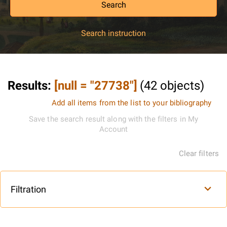
Search
Search instruction
Results
:
[null = "27738"]
(
42
objects
)
Add all items from the list to your bibliography
Save the search result along with the filters in My
Account
Clear filters
Filtration