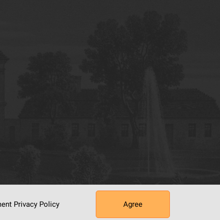
ument
Privacy Policy
Agree
tworking Center