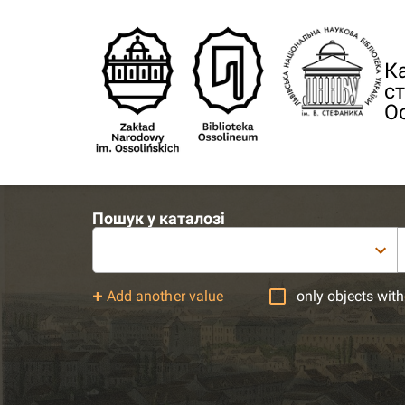
Ка
ст
О
Пошук у каталозі
Add another value
only objects with