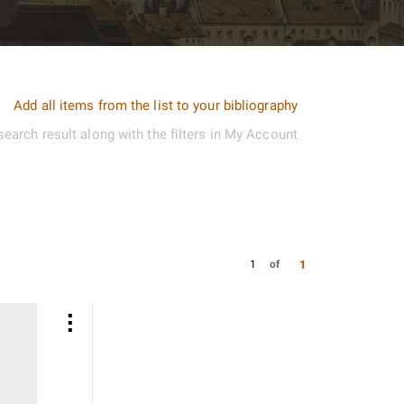
Add all items from the list to your bibliography
search result along with the filters in My Account
1
1
of