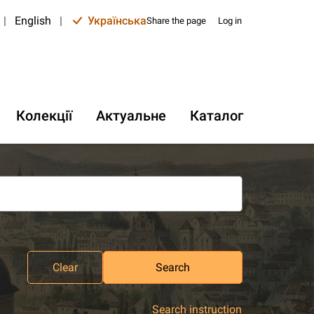
|
English
|
Українська
Share the page
Log in
Колекції
Актуальне
Каталог
Clear
Search
Search instruction