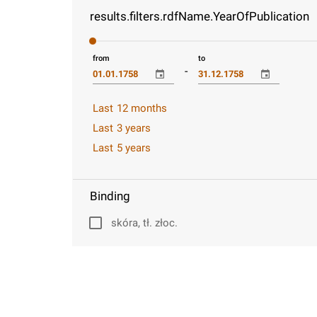
results.filters.rdfName.YearOfPublication
from
to
-
Last 12 months
Last 3 years
Last 5 years
Binding
skóra, tł. złoc.