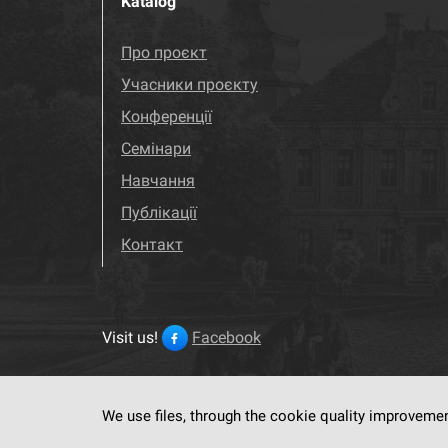
Katalog
Про проєкт
Учасники проєкту
Конференції
Семінари
Навчання
Публікації
Контакт
Visit us!
Facebook
We use files, through the cookie quality improveme
This service run