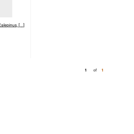
lepinus, [...]
1
of
1