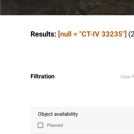
Results
:
[null = "CT-IV 33235"]
(
Filtration
Clear f
Object availability
Planned