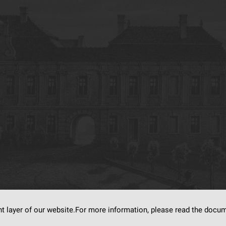
nt layer of our website.For more information, please read the doc
s on
dLibra6.4.18-SNAPSHOT
software created by
Poznan Supercomputing and Ne