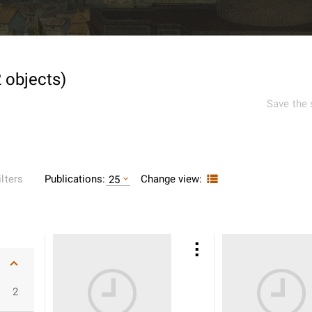
2
objects
)
Save the 
Publications:
Change view:
ilters
25
2