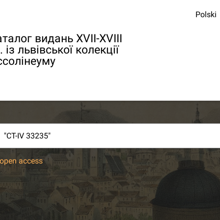
Polski
талог видань XVII-XVIII
. із львівської колекції
ссолінеуму
open access