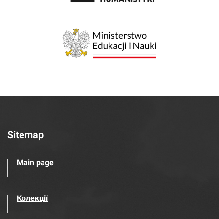
Sitemap
Main page
Колекції