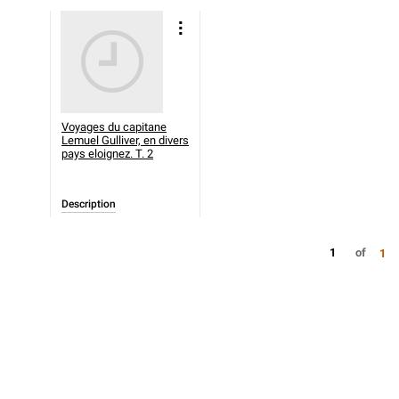
Voyages du capitane
Lemuel Gulliver, en divers
pays eloignez. T. 2
Description
1
of
1