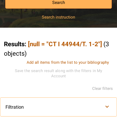
Search
Search instruction
Results
:
[null = "CT I 44944/T. 1-2"]
(
3
objects
)
Add all items from the list to your bibliography
Save the search result along with the filters in My
Account
Clear filters
Filtration