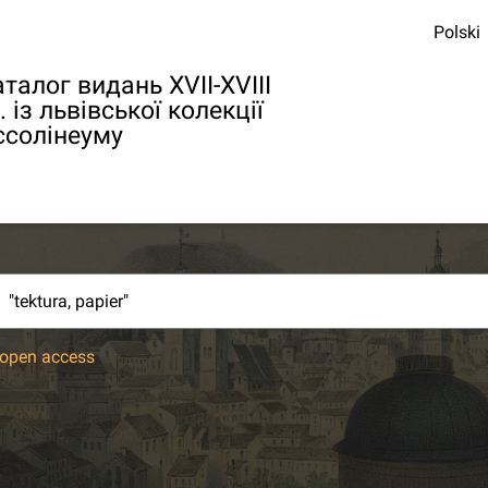
Polski
талог видань XVII-XVIII
. із львівської колекції
ссолінеуму
open access