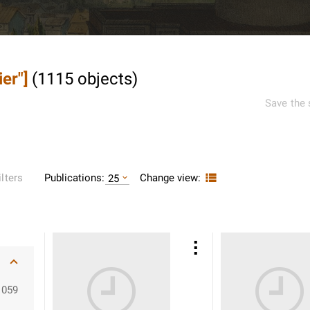
ier"]
(
1115
objects
)
Save the 
Publications:
Change view:
ilters
25
1059