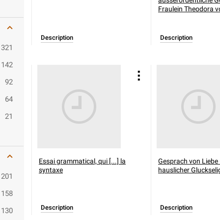
ausserordentliche G
Fraulein Theodora vo
Description
Description
321
142
92
64
21
Essai grammatical, qui [...] la
Gesprach von Liebe
syntaxe
hauslicher Gluckseli
201
158
Description
Description
130