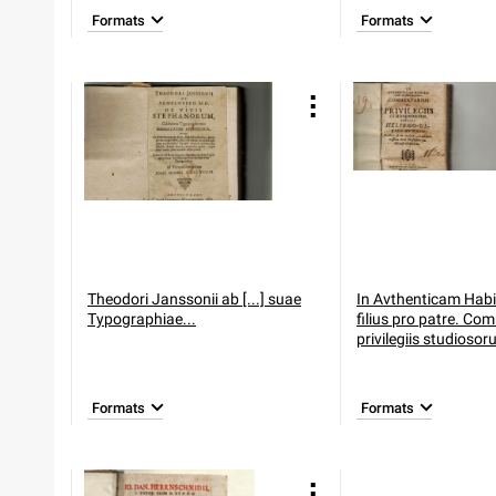
Formats
Formats
Theodori Janssonii ab [...] suae
In Avthenticam Habi
Typographiae...
filius pro patre. Co
privilegiis studioso
Formats
Formats