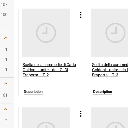
107
100
1
1
Scelta della commedie di Carlo
Scelta della commedi
1
Goldoni...unite...da I.G. Di
Goldoni...unite...da I
Fraporta... T. 2
Fraporta... T. 3
Description
Description
161
2