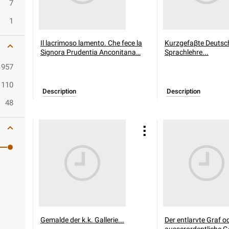
7
1
Il lacrimoso lamento. Che fece la
Kurzgefaβte Deutsc
Signora Prudentia Anconitana…
Sprachlehre...
957
110
Description
Description
48
Gemalde der k.k. Gallerie...
Der entlarvte Graf o