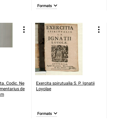
Formats
ta. Codic. Ne
Exercita spirutualia S. P. Ignatii
mmentarius de
Loyolae
rum
Formats