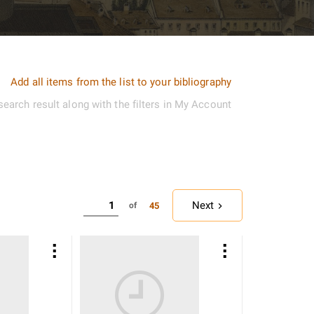
Add all items from the list to your bibliography
search result along with the filters in My Account
Next
45
of