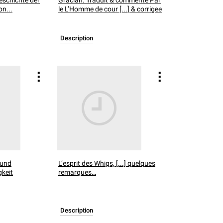
eschichte der
Gracian. Traduit & commente Par
n...
le
L’Homme de cour [...] & corrigee
Description
 und
L’esprit des Whigs, [...] quelques
gkeit
remarques…
Description