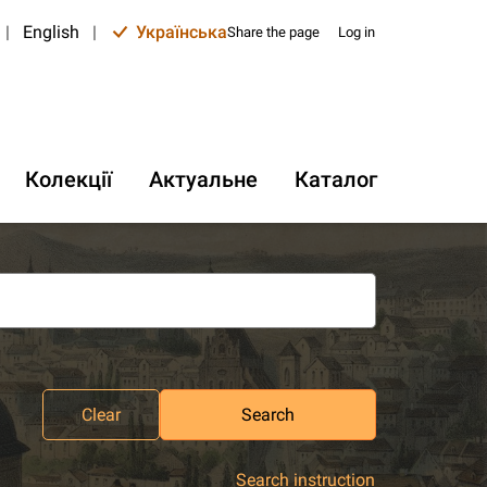
|
English
|
Українська
Share the page
Log in
Колекції
Актуальне
Каталог
Clear
Search
Search instruction