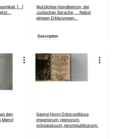
samkeit, [...]
Nutzliches Handlexicon, der
tzt...
Judischen Sprache, ... Nebst
einigen Erklarungen...
Description
 an den
Georgi Horni Orbis politicus
n Menzl
imperiorum, regnorum,
principatuum, rerumpublicarum.