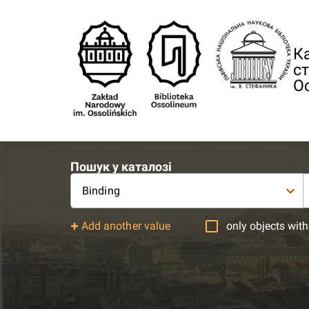
Ка
ст
О
Пошук у каталозі
Binding
Add another value
only objects with