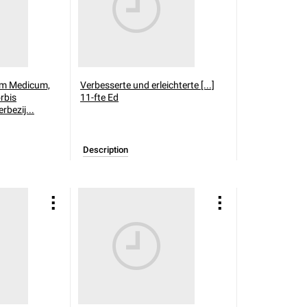
tum Medicum,
Verbesserte und erleichterte [...]
rbis
11-fte Ed
rbezij...
Description