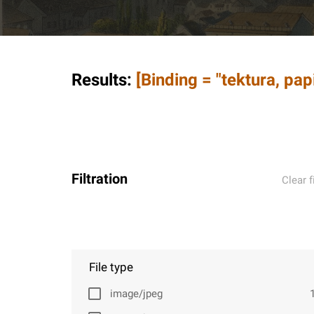
Results
:
[Binding = "tektura, pap
Filtration
Clear f
File type
image/jpeg