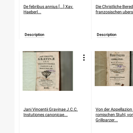
De febribus annius [...] Xav.
Die Christliche Bered
Haeberl...
franzosischen uberse
Description
Description
Jani Vincentii Gravinae J.C.C.
Von der Appellazion
Instutiones canonicae...
romischen Stuhl, vo
Grillparzer...