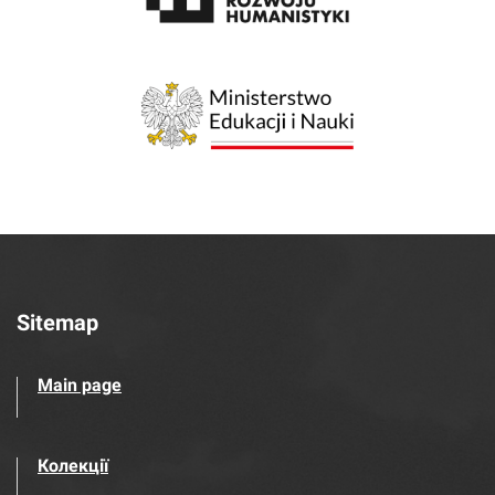
Sitemap
Main page
Колекції