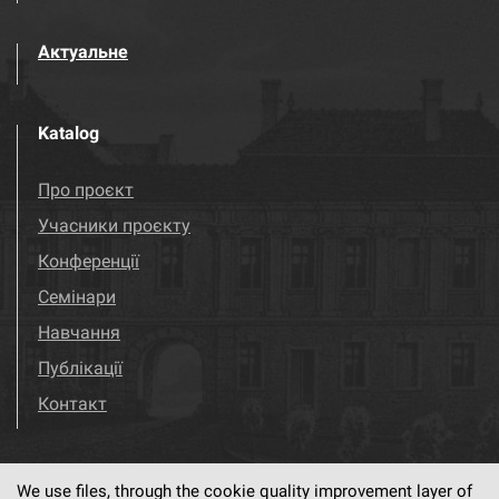
Актуальне
Katalog
Про проєкт
Учасники проєкту
Конференції
Семінари
Навчання
Публікації
Контакт
We use files, through the cookie quality improvement layer of