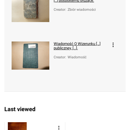
[...] pospolitemu służące.
Creator
:
Zbiór wiadomości
Wiadomość O Wizerunku [...]
publiczney, [...].
Creator
:
Wiadomość
Last viewed