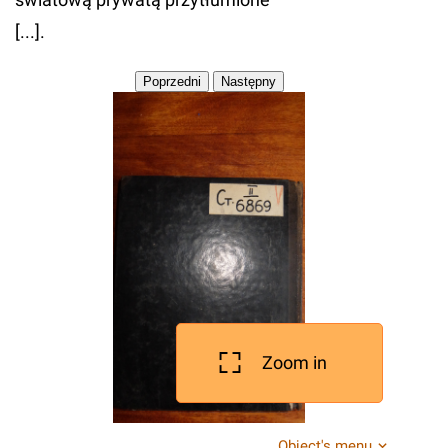
[...].
Zoom in
Object's menu