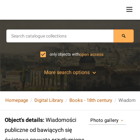
only objects with
open access
More search options
Homepage
Digital Library
Books - 18th century
Object's details
:
Wiadomości
Photo gallery
publiczne od bawiących się
światową prywatą przytłumione