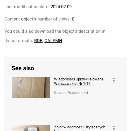
Last modification date:
2024-02-09
Content object's number of views:
0
You could also download the object's description in
these formats:
RDF
;
OAI-PMH
See also
Wiadomości Uprzywilejowane
Warszawskie. Nr 1-17.
Creator
:
Wiadomości
Zbior wiadomosci Użytecznych