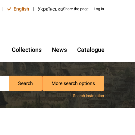
|
English
|
Українська
Share the page
Log in
Collections
News
Catalogue
Search
More search options
Search instruction