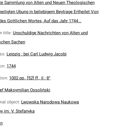
zte Sammlung von Alten und Neuen Theologischen
heiligten Ubung in beliebigem Beytrage Ertheilet Von
des Gottlichen Wortes, Auf das Jahr 1744...
 title
:
Unschuldige Nachrichten von Alten und
schen Sachen
ess
:
Leipzig : bei Carl Ludwig Jacobi
ion
:
1744
tion
:
1002 pp., [52] ff., il.; 8°
ef Maksymilian Ossoliński
inal object
:
Lwowska Narodowa Naukowa
ny im. V. Stefanyka
in