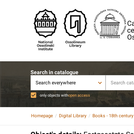
Ca
ce
Os
Search in catalogue
Search everywhere
only objects with
open access
Homepage
Digital Library
Books - 18th century