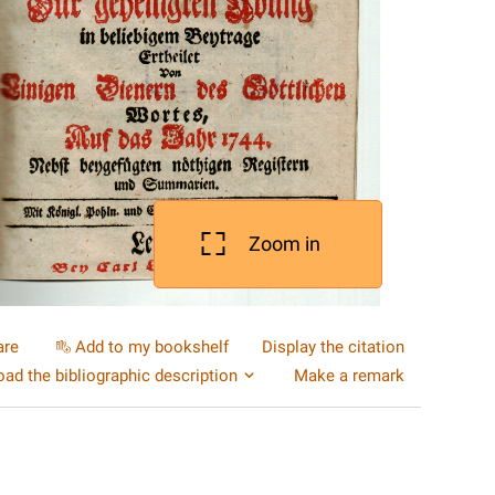
Zoom in
are
Add to my bookshelf
Display the citation
ad the bibliographic description
Make a remark