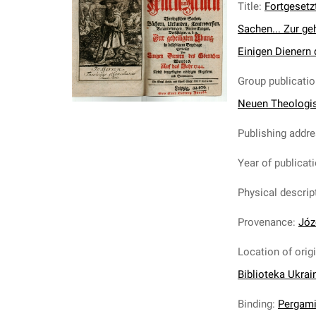
Title
:
Fortgeset
Sachen... Zur ge
Einigen Dienern 
Group publication
Neuen Theologi
Publishing addr
Year of publicat
Physical descrip
Provenance
:
Józ
Location of orig
Biblioteka Ukrai
Binding
:
Pergam