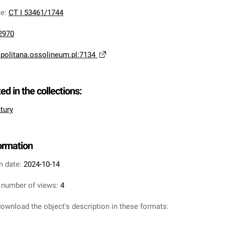
ce
:
CT I 53461/1744
2970
opolitana.ossolineum.pl:7134
ted in the collections:
tury
formation
n date:
2024-10-14
 number of views:
4
ownload the object's description in these formats: