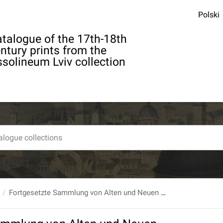
Polski
talogue of the 17th-18th
ntury prints from the
solineum Lviv collection
Fortgesetzte Sammlung von Alten und Neuen Theologischen Sachen... Zur geheiligten Ubung in beliebigem Beytrage Ertheilet Von Einigen Dienern des Gottlichen Wortes, Auf das Jahr 1744...