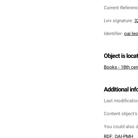
Current Referen
Lviv signature
:
3
Identifier
:
oai:le
Object is loca
Books - 18th cen
Additional in
Last modificatio
Content object's
You could also d
RDF
;
OAI-PMH