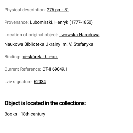
Physical description
:
276 pp. ; 8°
Provenance
:
Lubomirski, Henryk (1777-1850)
Location of original object
:
Lwowska Narodowa
Naukowa Biblioteka Ukrainy im. V. Stefanyka
Binding
:
półskórek, tł. złoc.
Current Reference
:
CT-II 69049.1
Lviv signature
:
62034
Object is located in the collections:
Books - 18th century