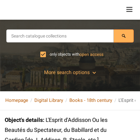
only objects with
open access
More search options
Homepage
Digital Library
Books - 18th century
Object's details
:
L'Esprit d'Addisson Ou les
Beautés du Spectateur, du Babillard et du
Gardien [de J. Addison, R. Steele, etc.],