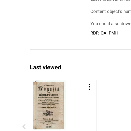
Content object's num
You could also downl
RDF
;
OAI-PMH
Last viewed