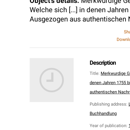
Object's details
:
Merkwurdige Ge
Welche sich [...] in denen Jahre
Ausgezogen aus authentischen N
Sh
Downlo
Description
Title
:
Merkwurdige Ge
denen Jahren 1755 b
authentischen Nachri
Publishing address
:
Buchhandlung
Year of publication
: