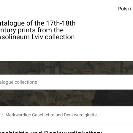
Polski
talogue of the 17th-18th
ntury prints from the
solineum Lviv collection
Merkwurdige Geschichte und Denkwurdigkeiten; Welche sich [...] in denen Jahren 1755 bis 1768 ausgetragen gaben. Ausgezogen aus authentischen Nachrichten. T. 2