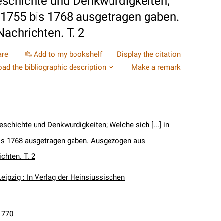
schichte und Denkwurdigkeiten;
n 1755 bis 1768 ausgetragen gaben.
achrichten. T. 2
are
Add to my bookshelf
Display the citation
ad the bibliographic description
Make a remark
schichte und Denkwurdigkeiten; Welche sich [...] in
is 1768 ausgetragen gaben. Ausgezogen aus
chten. T. 2
Leipzig : In Verlag der Heinsiussischen
1770