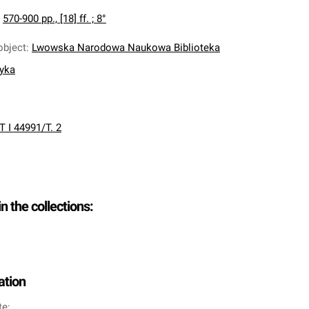
:
570-900 pp., [18] ff. ; 8°
object
:
Lwowska Narodowa Naukowa Biblioteka
nyka
T I 44991/T. 2
in the collections:
ation
te: