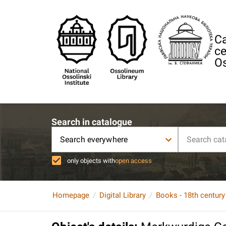
Ca
ce
Os
Search in catalogue
Search everywhere
only objects with
open access
Homepage
Digital Library
Books - 18th century