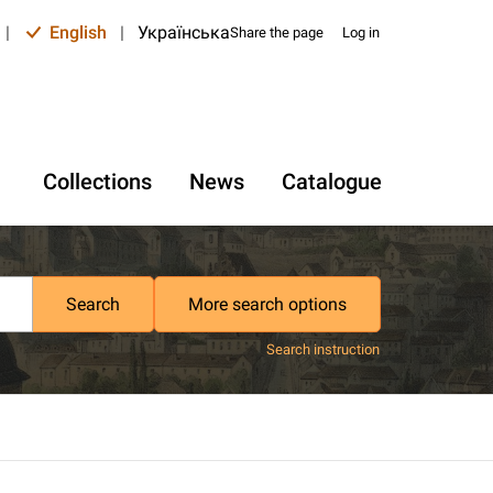
|
English
|
Українська
Share the page
Log in
Collections
News
Catalogue
Search
More search options
Search instruction