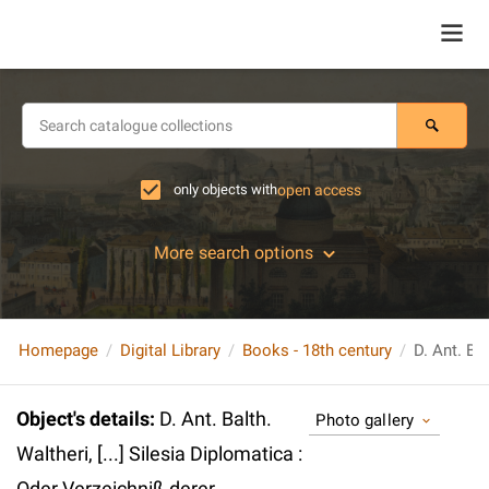
only objects with
open access
More search options
Homepage
Digital Library
Books - 18th century
Object's details
:
D. Ant. Balth.
Photo gallery
Waltheri, [...] Silesia Diplomatica :
Oder Verzeichniß derer