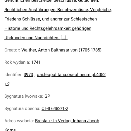
Gerichtlichen Bescheide, Beschlüsse, Gutachten,
Rechtlichen Ausführungen, Beschwernüsse, Vergleiche,
Friedens-Schlüsse, und andrer zur Schlesischen
Historie und Rechtsgelehrsamkeit gehörigen
Uhrkunden und Nachrichten. [...].
Creator
:
Walther, Anton Balthasar von (1705-1785)
Rok wydania
:
1741
Identifier
:
3973
;
oai:leopolitana.ossolineum.pl:4052
Sygnatura lwowska
:
GP
Sygnatura obecna
:
CT-II 6482/1-2
Adres wydania
:
Breslau : In Verlag Johann Jacob
Korns.