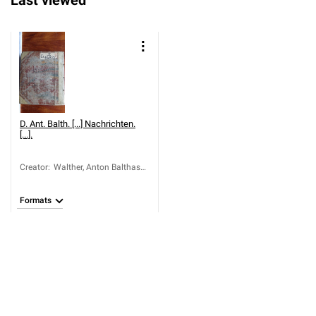
Last viewed
D. Ant. Balth. [...] Nachrichten.
[...].
Creator
:
Walther, Anton Balthasar
von (1705-1785)
Formats