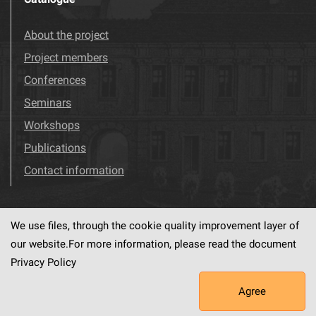
About the project
Project members
Conferences
Seminars
Workshops
Publications
Contact information
We use files, through the cookie quality improvement layer of
Visit us!
Facebook
our website.For more information, please read the document
Privacy Policy
Agree
This service runs on
dLibra6.4.18-SNAPSHOT
software created by
PSNC