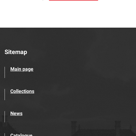
Sitemap
Main page
Collections
News
Catalogue