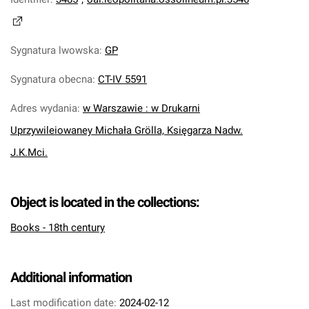
Sygnatura lwowska
:
GP
Sygnatura obecna
:
CT-IV 5591
Adres wydania
:
w Warszawie : w Drukarni
Uprzywileiowaney Michała Grölla, Księgarza Nadw.
J.K.Mci.
Object is located in the collections:
Books - 18th century
Additional information
Last modification date:
2024-02-12