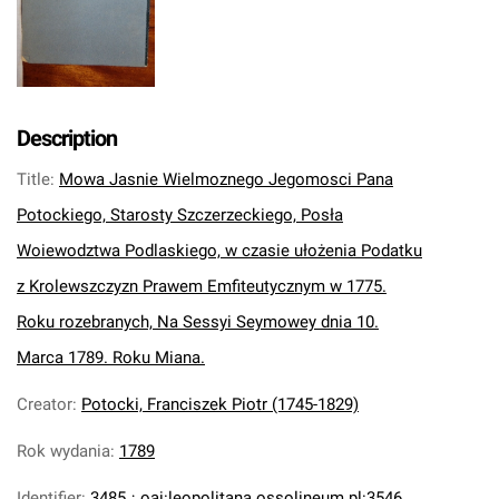
Description
Title
:
Mowa Jasnie Wielmoznego Jegomosci Pana
Potockiego, Starosty Szczerzeckiego, Posła
Woiewodztwa Podlaskiego, w czasie ułożenia Podatku
z Krolewszczyzn Prawem Emfiteutycznym w 1775.
Roku rozebranych, Na Sessyi Seymowey dnia 10.
Marca 1789. Roku Miana.
Creator
:
Potocki, Franciszek Piotr (1745-1829)
Rok wydania
:
1789
Identifier
:
3485
;
oai:leopolitana.ossolineum.pl:3546