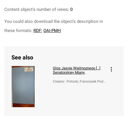
Content object's number of views:
0
You could also download the object's description in
these formats:
RDF
;
OAI-PMH
See also
Głos Jasnie Wielmoznego [...]
Senatorskiey Miany.
Creator
:
Potocki, Franciszek Piotr
(1745-1829)