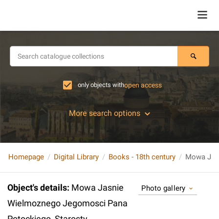
only objects with
open access
More search options
Homepage
Digital Library
Books - 18th century
Object's details
:
Mowa Jasnie
Photo gallery
Wielmoznego Jegomosci Pana
Potockiego, Starosty