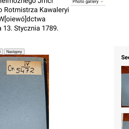
ielmoznego Jmci
Photo gallery
 Rotmistrza Kawaleryi
 W[oiewó]dctwa
 13. Stycznia 1789.
Se