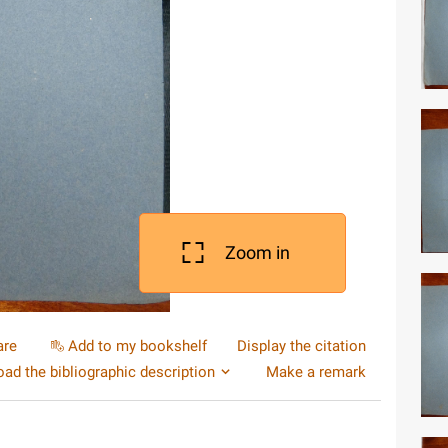
Zoom in
are
Add to my bookshelf
Display the citation
ad the bibliographic description
Make a remark