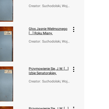
Creator
:
Suchodolski, Wojc
iech Walerian (17
49-1826)
Głos Jasnie Wielmoznego
[...] Roku Miany.
Creator
:
Suchodolski, Wojc
iech Walerian (17
49-1826)
Przymowienie Się, J.W. [...]
Izbie Senatorskiey.
Creator
:
Suchodolski, Wojc
iech Walerian (17
49-1826)
Przymowienie Się, J.W. [...]