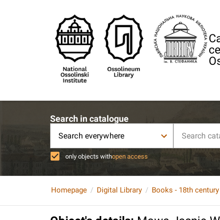
Ca
ce
Os
Search in catalogue
Search everywhere
only objects with
open access
Homepage
Digital Library
Books - 18th century