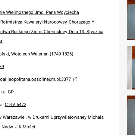
ie Wielmoznego Jmci Pana Woyciecha
Rotmistrza Kawaleryi Narodowey, Chorążego Y
ctwa Ruskiego Ziemi Chełmskiey, Dnia 13. Stycznia
a.
lski, Wojciech Walerian (1749-1826)
89
oai:leopolitana.ossolineum.pl:3377
ska
:
GP
na
:
CT-IV 5472
w Warszawie : w Drukarni Uprzywileiowaney Michała
a Nadw. J.K.Mości.