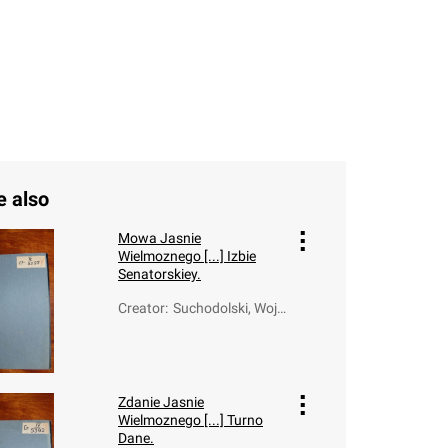
e also
Mowa Jasnie
Wielmoznego [...] Izbie
Senatorskiey.
Creator
:
Suchodolski, Wojc
iech Walerian (17
49-1826)
Zdanie Jasnie
Wielmoznego [...] Turno
Dane.