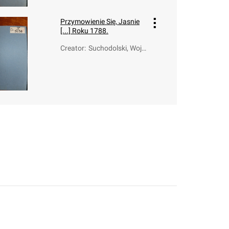
Przymowienie Się, Jasnie
[...] Roku 1788.
Creator
:
Suchodolski, Wojc
iech Walerian (17
49-1826)