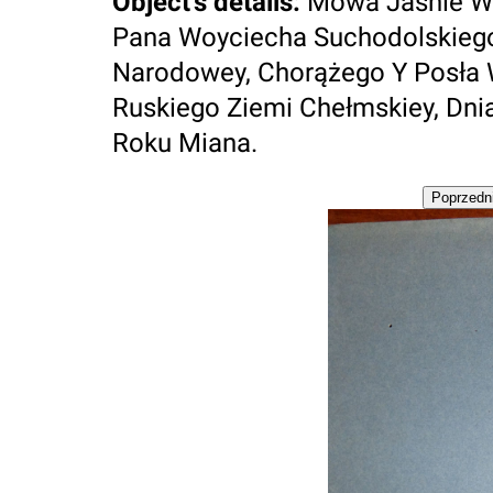
Object's details
:
Mowa Jasnie W
Pana Woyciecha Suchodolskiego
Narodowey, Chorążego Y Posła
Ruskiego Ziemi Chełmskiey, Dnia
Roku Miana.