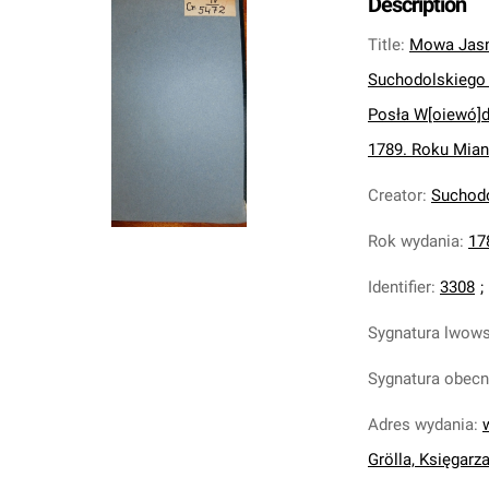
Description
Title
:
Mowa Jasn
Suchodolskiego 
Posła W[oiewó]d
1789. Roku Mian
Creator
:
Suchodo
Rok wydania
:
17
Identifier
:
3308
;
Sygnatura lwow
Sygnatura obec
Adres wydania
:
Grölla, Księgarz