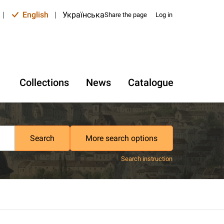
|
English
|
Українська
Share the page
Log in
Collections
News
Catalogue
Search
More search options
Search instruction