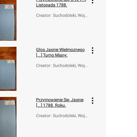
Listopada 1788.
Creator
:
Suchodolski, Wojc
iech Walerian (17
49-1826)
Głos Jasnie Wielmoznego
[...] Turno Miany.
Creator
:
Suchodolski, Wojc
iech Walerian (17
49-1826)
Przymowienie Się, Jasnie
[...] 1788. Roku.
Creator
:
Suchodolski, Wojc
iech Walerian (17
49-1826)