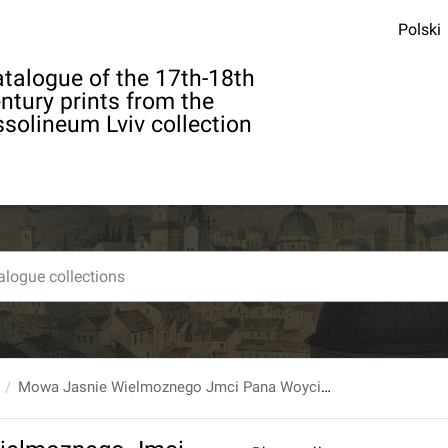
Polski
talogue of the 17th-18th
ntury prints from the
solineum Lviv collection
Mowa Jasnie Wielmoznego Jmci Pana Woyciecha Suchodolskiego Rotmistrza Kawaleryi Narodowey, Chorążego Y Posła W[oiewó]dctwa Ruskiego Ziemi Chełmskiey, Dnia 13. Stycznia 1789. Roku Miana.