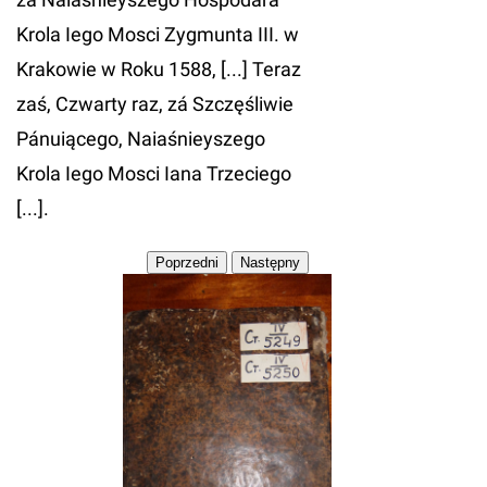
Krola Iego Mosci Zygmunta III. w
Krakowie w Roku 1588, [...] Teraz
zaś, Czwarty raz, zá Szczęśliwie
Pánuiącego, Naiaśnieyszego
Krola Iego Mosci Iana Trzeciego
[...].