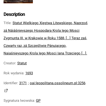
Description
Title
:
Statut Wielkiego Xięstwa Litewskiego, Naprzod,
zá Náiáśnieyszego Hospodara Krola Iego Mosci
Zygmunta III. w Krakowie w Roku 1588, [...] Teraz zaś,
Czwarty raz, zá Szczęśliwie Pánuiącego,
Naiaśnieyszego Krola Iego Mosci Iana Trzeciego [...].
Creator
:
Statut
Rok wydania
:
1693
Identifier
:
3171
;
oai:leopolitana.ossolineum.pl:3256
Sygnatura lwowska
:
GP