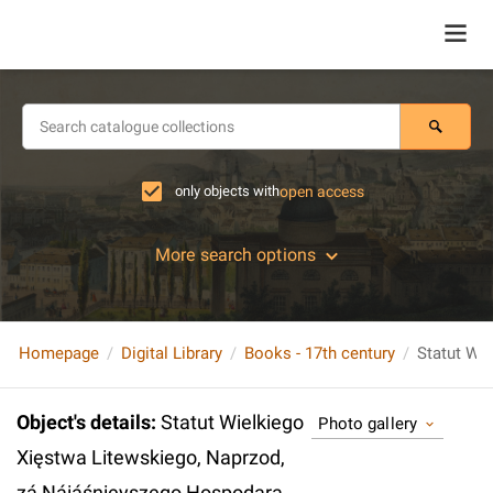
only objects with
open access
More search options
Homepage
Digital Library
Books - 17th century
Object's details
:
Statut Wielkiego
Photo gallery
Xięstwa Litewskiego, Naprzod,
zá Náiáśnieyszego Hospodara