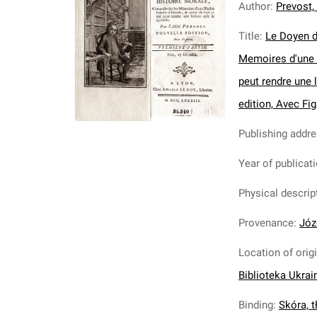
Author
:
Prevost,
Title
:
Le Doyen d
Memoires d'une I
peut rendre une l
edition, Avec Fig
Publishing addr
Year of publicat
Physical descrip
Provenance
:
Józ
Location of orig
Biblioteka Ukrai
Binding
:
Skóra, tł