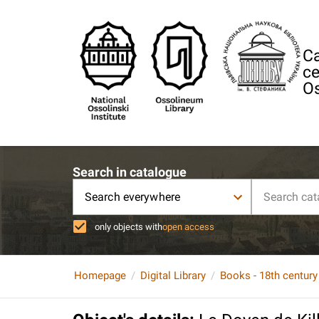
Ca
ce
Os
Search in catalogue
Search everywhere
only objects with
open access
Homepage
Digital Library
Books - 18th century