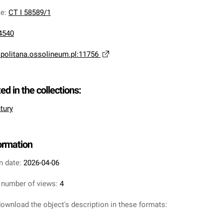
ce
:
CT I 58589/1
4540
opolitana.ossolineum.pl:11756
ted in the collections:
tury
formation
n date:
2026-04-06
 number of views:
4
ownload the object's description in these formats: