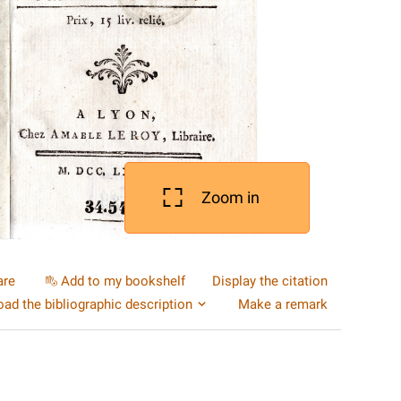
Zoom in
are
Add to my bookshelf
Display the citation
ad the bibliographic description
Make a remark