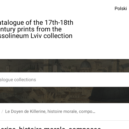
Polski
talogue of the 17th-18th
ntury prints from the
solineum Lviv collection
Le Doyen de Killerine, histoire morale, composee sur les Memoires d'une Illustre Famille d'Irelande, & ornee de tout ce qui peut rendre une lecture utile & agreable. Par l'Abbe Prevost. Nouvelle edition, Avec Figures. Premiere partie.