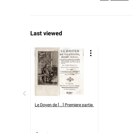
Last viewed
Le Doyen de [...] Premiere partie.