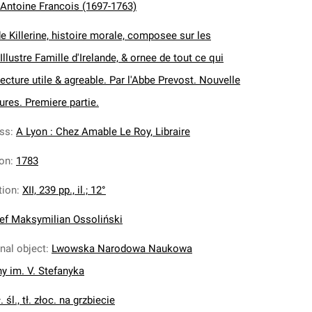
 Antoine Francois (1697-1763)
e Killerine, histoire morale, composee sur les
llustre Famille d'Irelande, & ornee de tout ce qui
ecture utile & agreable. Par l'Abbe Prevost. Nouvelle
ures. Premiere partie.
ess
:
A Lyon : Chez Amable Le Roy, Libraire
ion
:
1783
tion
:
XII, 239 pp., il.; 12°
ef Maksymilian Ossoliński
inal object
:
Lwowska Narodowa Naukowa
ny im. V. Stefanyka
. śl., tł. złoc. na grzbiecie