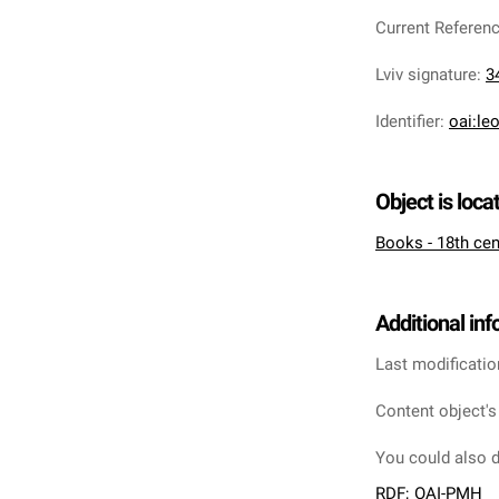
Current Referen
Lviv signature
:
3
Identifier
:
oai:le
Object is loca
Books - 18th cen
Additional in
Last modificatio
Content object's
You could also d
RDF
;
OAI-PMH