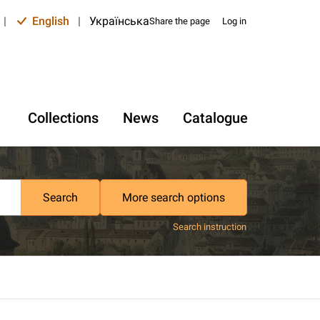
|
English
|
Українська
Share the page
Log in
Collections
News
Catalogue
Search
More search options
Search instruction