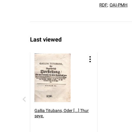
RDF
;
OAI-PMH
Last viewed
Gallia Titubans, Oder [...] Thur
seye.