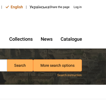
|
English
|
Українська
Share the page
Log in
Collections
News
Catalogue
Search
More search options
Search instruction