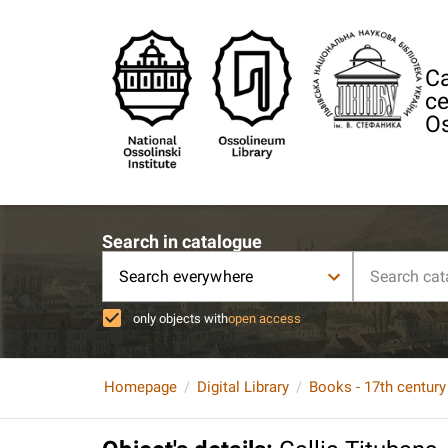
Ca
ce
Os
Search in catalogue
Search everywhere
only objects with
open access
Homepage
Digital Library
Books - 17th century