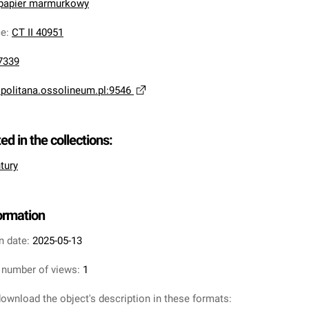
 papier marmurkowy
ce
:
CT II 40951
7339
opolitana.ossolineum.pl:9546
ted in the collections:
tury
formation
n date:
2025-05-13
 number of views:
1
ownload the object's description in these formats: