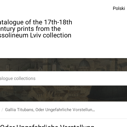
Polski
talogue of the 17th-18th
ntury prints from the
solineum Lviv collection
Gallia Titubans, Oder Ungefahrliche Vorstellung, Wie weit dermalen die Cron Franckreich von Ihrer bissherig-gehabter Reputation, so wol der Klugheit als des Wolstands abgefallen, und aus was vor Moralisch- und Politischen Ursachen zu hoffen, dass Ihr Terminus fatalis vor der Thur seye.