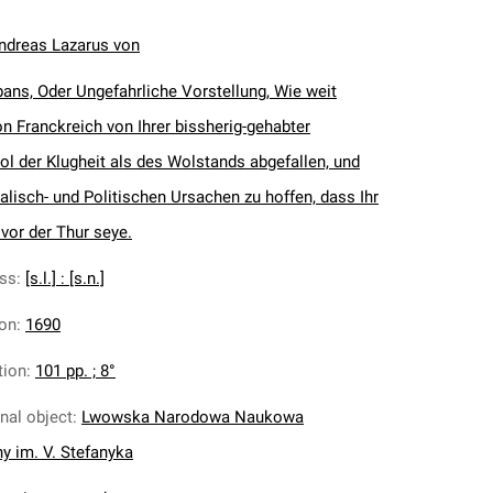
ndreas Lazarus von
ubans, Oder Ungefahrliche Vorstellung, Wie weit
n Franckreich von Ihrer bissherig-gehabter
ol der Klugheit als des Wolstands abgefallen, und
lisch- und Politischen Ursachen zu hoffen, dass Ihr
 vor der Thur seye.
ess
:
[s.l.] : [s.n.]
ion
:
1690
tion
:
101 pp. ; 8°
inal object
:
Lwowska Narodowa Naukowa
ny im. V. Stefanyka