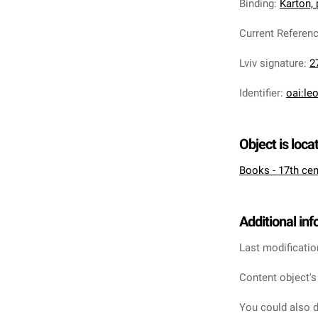
Binding
:
Karton,
Current Referen
Lviv signature
:
2
Identifier
:
oai:le
Object is loca
Books - 17th cen
Additional in
Last modificatio
Content object's
You could also d