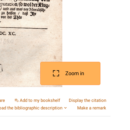
Zoom in
are
Add to my bookshelf
Display the citation
ad the bibliographic description
Make a remark