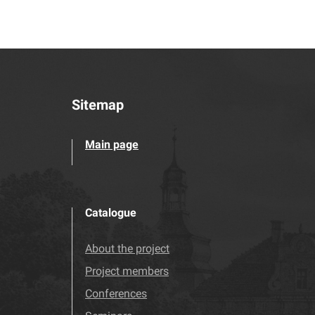
Sitemap
Main page
Catalogue
About the project
Project members
Conferences