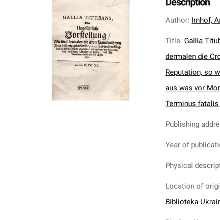
Description
Author
:
Imhof, A
Title
:
Gallia Tit
dermalen die Cro
Reputation, so w
aus was vor Mora
Terminus fatalis
Publishing addr
Year of publicat
Physical descrip
Location of orig
Biblioteka Ukrai