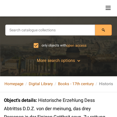
only objects with
open access
More search options
Homepage
Digital Library
Books - 17th century
Object's details
:
Historische Erzehlung Dess
Abtrittss D.D.Z. von der meinung, das drey
Personen in der Einigen Gottheit seyn. Zu rettung