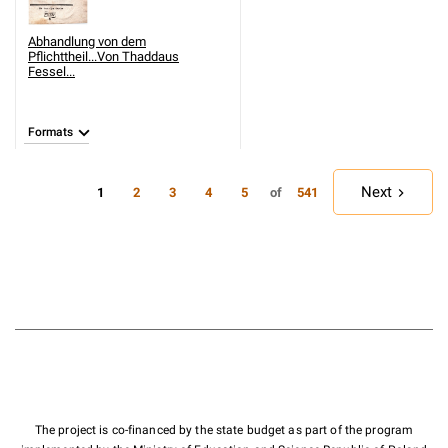
Abhandlung von dem
Pflichttheil...Von Thaddaus
Fessel...
Formats
Next
1
of
2
3
4
5
541
The project is co-financed by the state budget as part of the program