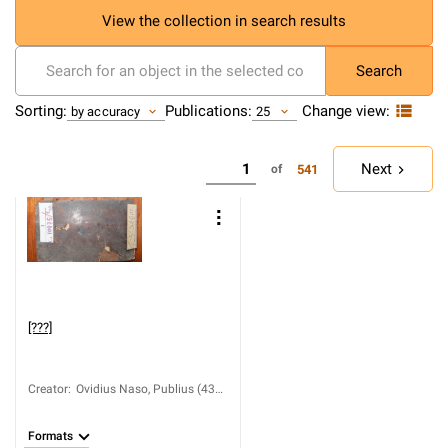
View the collection in search results
Search
Change view:
Sorting:
Publications:
by accuracy
25
Next
541
of
[???]
Creator
:
Ovidius Naso, Publius (43
a.C.-ca 17)
Formats