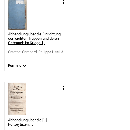
Abhandlung über die Einrichtung
der leichten Truppen und deren
Gebrauch im Kriege. [...].
Creator
:
Grimoard, Philippe-Henri de
(1753-1815); Brenkenhoff,
Leopold von (1750-1799)
Formats
Abhandlung uber die [...]
Polizeytaxen. ...