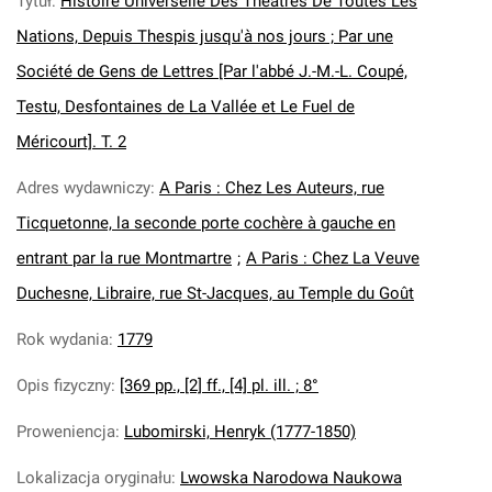
Tytuł
:
Histoire Universelle Des Théâtres De Toutes Les
Nations, Depuis Thespis jusqu'à nos jours ; Par une
Société de Gens de Lettres [Par l'abbé J.-M.-L. Coupé,
Testu, Desfontaines de La Vallée et Le Fuel de
Méricourt]. T. 2
Adres wydawniczy
:
A Paris : Chez Les Auteurs, rue
Ticquetonne, la seconde porte cochère à gauche en
entrant par la rue Montmartre
;
A Paris : Chez La Veuve
Duchesne, Libraire, rue St-Jacques, au Temple du Goût
Rok wydania
:
1779
Opis fizyczny
:
[369 pp., [2] ff., [4] pl. ill. ; 8°
Proweniencja
:
Lubomirski, Henryk (1777-1850)
Lokalizacja oryginału
:
Lwowska Narodowa Naukowa