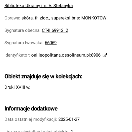
Biblioteka Ukrainy im. V. Stefanyka
Oprawa
:
skóra, tł. złoc., superekslibris: MONKOTOW
Sygnatura obecna
:
CT-II 69912. 2
Sygnatura lwowska
:
66069
Identyfikator
:
oai:leopolitana.ossolineum.pl:8906
Obiekt znajduje się w kolekcjach:
Druki XVIII w.
Informacje dodatkowe
Data ostatniej modyfikacji:
2025-01-27
Liczba wyświetleń treści obiektu:
1