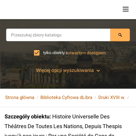
tylko obiekty z
otwartym dostępem
Więcej opcji wyszukiwania
Strona główna
Biblioteka Cyfrowa dLibra
Druki XVIII w.
Szczegóły obiektu
:
Histoire Universelle Des
Théâtres De Toutes Les Nations, Depuis Thespis
jusqu'à nos jours ; Par une Société de Gens de