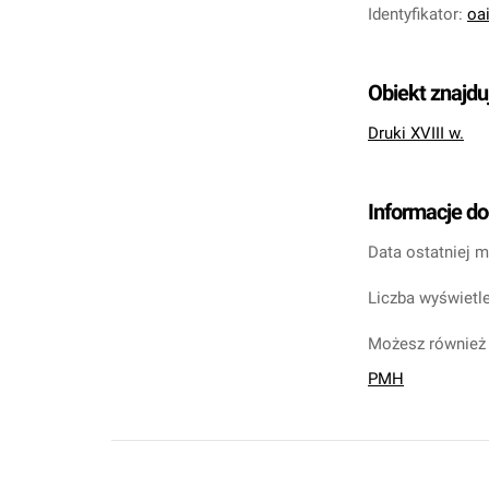
Identyfikator
:
oa
Obiekt znajdu
Druki XVIII w.
Informacje d
Data ostatniej m
Liczba wyświetle
Możesz również 
PMH