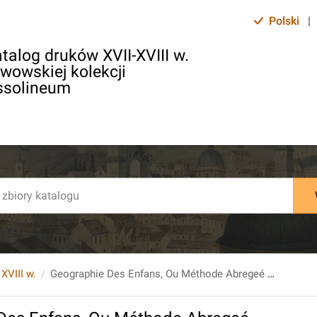
Polski
|
talog druków XVII-XVIII w.
lwowskiej kolekcji
ssolineum
 XVIII w.
Geographie Des Enfans, Ou Méthode Abregeé De La Geographie. Divisée par Leçons [...]