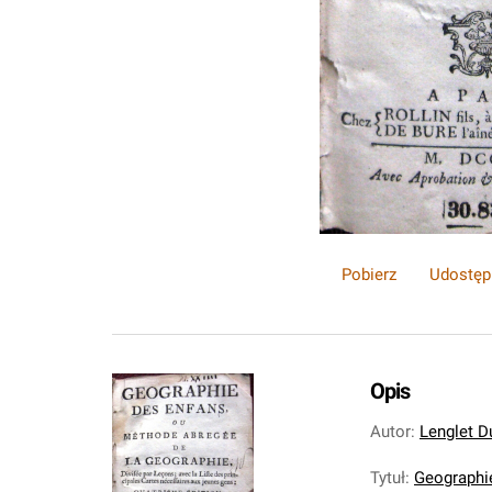
Pobierz
Udostęp
Opis
Autor
:
Lenglet D
Tytuł
:
Geographi