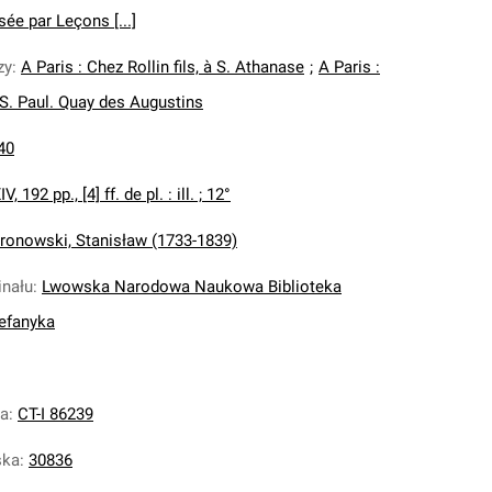
ée par Leçons [...]
zy
:
A Paris : Chez Rollin fils, à S. Athanase
;
A Paris :
à S. Paul. Quay des Augustins
40
V, 192 pp., [4] ff. de pl. : ill. ; 12°
ronowski, Stanisław (1733-1839)
inału
:
Lwowska Narodowa Naukowa Biblioteka
tefanyka
na
:
CT-I 86239
ska
:
30836