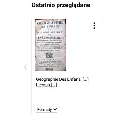
Ostatnio przeglądane
Geographie Des Enfans, [...]
Leçons [...]
Formaty