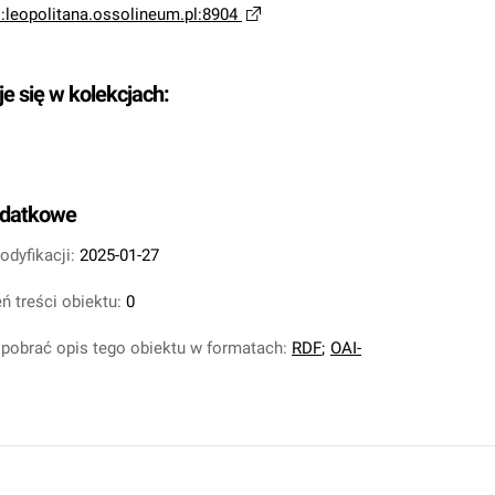
i:leopolitana.ossolineum.pl:8904
je się w kolekcjach:
odatkowe
odyfikacji:
2025-01-27
ń treści obiektu:
0
pobrać opis tego obiektu w formatach:
RDF
;
OAI-