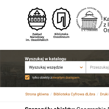
Ka
z 
O
Wyszukaj w katalogu
Wyszukaj wszędzie
tylko obiekty z
otwartym dostępem
Strona główna
Biblioteka Cyfrowa dLibra
Druki