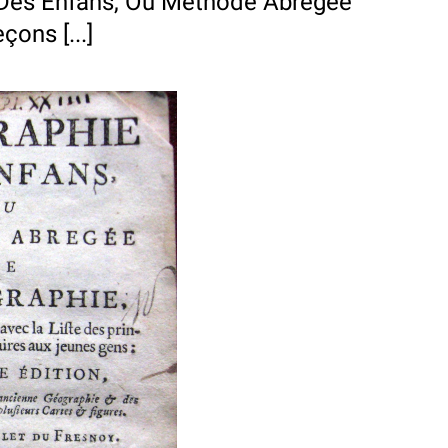
Des Enfans, Ou Méthode Abregeé
ons [...]