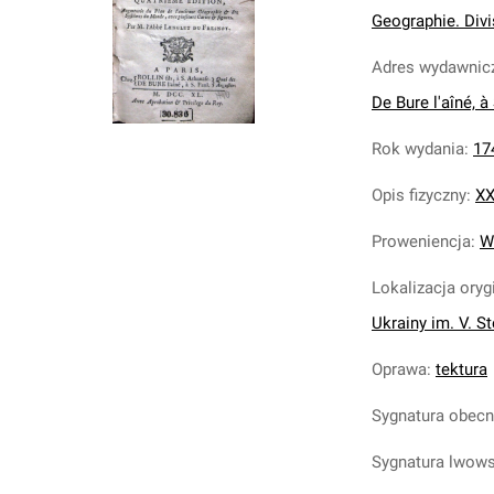
Geographie. Divis
Adres wydawnic
De Bure l'aîné, 
Rok wydania
:
17
Opis fizyczny
:
XXI
Proweniencja
:
W
Lokalizacja oryg
Ukrainy im. V. S
Oprawa
:
tektura
Sygnatura obec
Sygnatura lwow