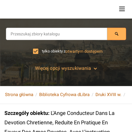
tylko obiekty z
otwartym dostępem
Więcej opcji wyszukiwania
Strona główna
Biblioteka Cyfrowa dLibra
Druki XVIII w.
Szczegóły obiektu
:
L'Ange Conducteur Dans La
Devotion Chretienne, Reduite En Pratique En
Faveur Des Ames Devotes. Avec L'instruction