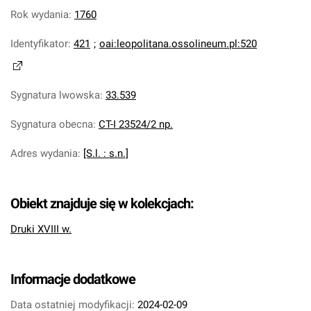
Rok wydania
:
1760
Identyfikator
:
421
;
oai:leopolitana.ossolineum.pl:520
Sygnatura lwowska
:
33.539
Sygnatura obecna
:
CT-I 23524/2 np.
Adres wydania
:
[S.l. : s.n.]
Obiekt znajduje się w kolekcjach:
Druki XVIII w.
Informacje dodatkowe
Data ostatniej modyfikacji:
2024-02-09