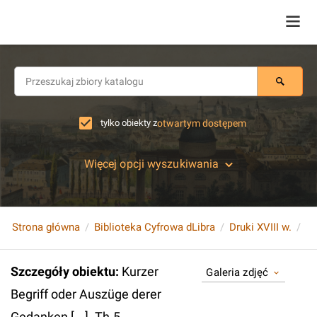
tylko obiekty z
otwartym dostępem
Więcej opcji wyszukiwania
Strona główna
Biblioteka Cyfrowa dLibra
Druki XVIII w.
Szczegóły obiektu
:
Kurzer
Galeria zdjęć
Begriff oder Auszüge derer
Gedanken [...]. Th.5