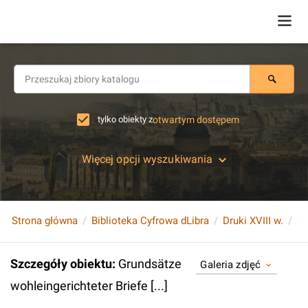
tylko obiekty z
otwartym dostępem
Więcej opcji wyszukiwania
Strona główna
Biblioteka Cyfrowa dLibra
Druki XVIII w.
Gr
Szczegóły obiektu
:
Grundsätze
Galeria zdjęć
wohleingerichteter Briefe [...]