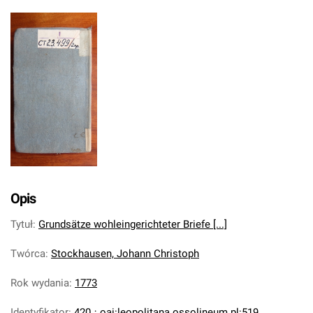
Opis
Tytuł
:
Grundsätze wohleingerichteter Briefe [...]
Twórca
:
Stockhausen, Johann Christoph
Rok wydania
:
1773
Identyfikator
:
420
;
oai:leopolitana.ossolineum.pl:519