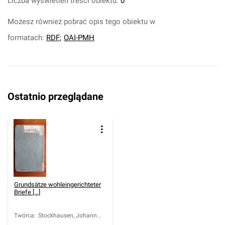
Liczba wyświetleń treści obiektu:
0
Możesz również pobrać opis tego obiektu w
formatach:
RDF
;
OAI-PMH
Ostatnio przeglądane
Grundsätze wohleingerichteter
Briefe [...]
Twórca
:
Stockhausen, Johann
Christoph