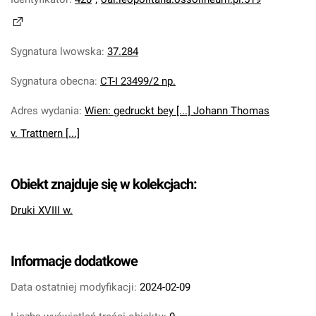
Sygnatura lwowska
:
37.284
Sygnatura obecna
:
CT-I 23499/2 np.
Adres wydania
:
Wien: gedruckt bey [...] Johann Thomas
v. Trattnern [...]
Obiekt znajduje się w kolekcjach:
Druki XVIII w.
Informacje dodatkowe
Data ostatniej modyfikacji:
2024-02-09