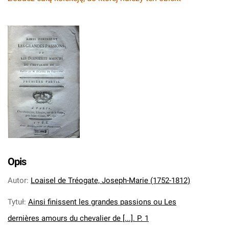
Opis
Autor
:
Loaisel de Tréogate, Joseph-Marie (1752-1812)
Tytuł
:
Ainsi finissent les grandes passions ou Les
dernières amours du chevalier de [...]. P. 1