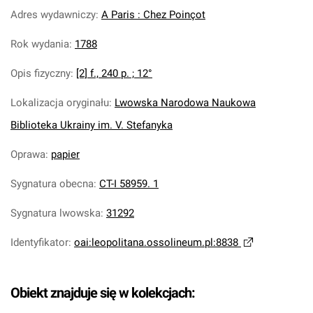
Adres wydawniczy
:
A Paris : Chez Poinçot
Rok wydania
:
1788
Opis fizyczny
:
[2] f., 240 p. ; 12°
Lokalizacja oryginału
:
Lwowska Narodowa Naukowa
Biblioteka Ukrainy im. V. Stefanyka
Oprawa
:
papier
Sygnatura obecna
:
CT-I 58959. 1
Sygnatura lwowska
:
31292
Identyfikator
:
oai:leopolitana.ossolineum.pl:8838
Obiekt znajduje się w kolekcjach: