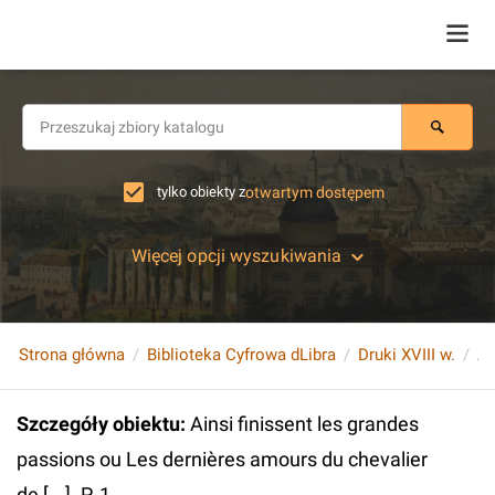
tylko obiekty z
otwartym dostępem
Więcej opcji wyszukiwania
Strona główna
Biblioteka Cyfrowa dLibra
Druki XVIII w.
Szczegóły obiektu
:
Ainsi finissent les grandes
passions ou Les dernières amours du chevalier
de [...]. P. 1