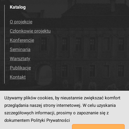
Katalog
O projekcie
Członkowie projektu
Konferencje
Seminaria
Warsztaty
Publikacje
Kontakt
Używamy plików cookies, by nieustannie zwiększać komfort
Odwiedź nas!
Facebook
przeglądania naszej strony internetowej. W celu uzyskania
szczegółowych informacji, prosimy o zapoznanie się z
dokumentem
Polityki Prywatności
Ten serwis działa dzięki oprogramowaniu
dLibra6.4.18-SNAPSHOT