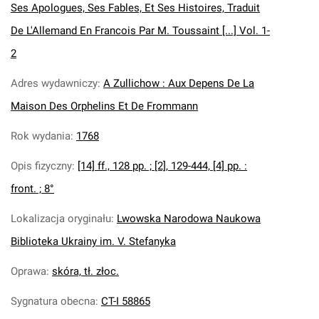
Ses Apologues, Ses Fables, Et Ses Histoires, Traduit
De L'Allemand En Francois Par M. Toussaint [...] Vol. 1-
2
Adres wydawniczy
:
A Zullichow : Aux Depens De La
Maison Des Orphelins Et De Frommann
Rok wydania
:
1768
Opis fizyczny
:
[14] ff., 128 pp. ; [2], 129-444, [4] pp. :
front. ; 8°
Lokalizacja oryginału
:
Lwowska Narodowa Naukowa
Biblioteka Ukrainy im. V. Stefanyka
Oprawa
:
skóra, tł. złoc.
Sygnatura obecna
:
CT-I 58865