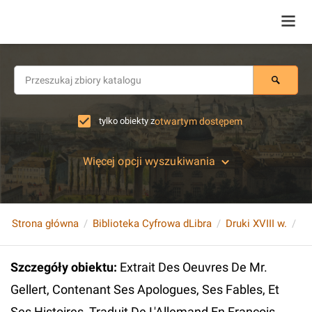
tylko obiekty z
otwartym dostępem
Więcej opcji wyszukiwania
Strona główna
Biblioteka Cyfrowa dLibra
Druki XVIII w.
Szczegóły obiektu
:
Extrait Des Oeuvres De Mr.
Gellert, Contenant Ses Apologues, Ses Fables, Et
Ses Histoires, Traduit De L'Allemand En Francois