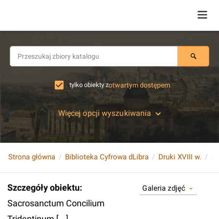
tylko obiekty z
otwartym dostępem
Więcej opcji wyszukiwania
Strona główna
Biblioteka Cyfrowa dLibra
Druki XVIII w.
Sa
Szczegóły obiektu
:
Galeria zdjęć
Sacrosanctum Concilium
Tridentinum [...].