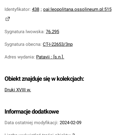
Identyfikator
:
438
;
oai:leopolitana.ossolineum.pl:515
Sygnatura lwowska
:
76.295
Sygnatura obecna
:
CT-I-22653/3np
Adres wydania
:
Patavii : [s.n.].
Obiekt znajduje się w kolekcjach:
Druki XVIII w.
Informacje dodatkowe
Data ostatniej modyfikacji:
2024-02-09