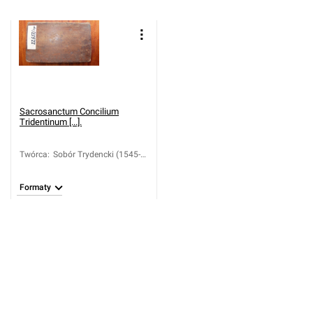
Sacrosanctum Concilium
Tridentinum [...].
Twórca
:
Sobór Trydencki (1545-
1563)
Formaty