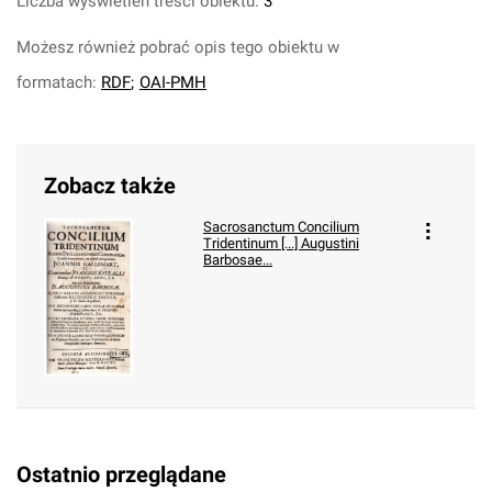
Liczba wyświetleń treści obiektu:
3
Możesz również pobrać opis tego obiektu w
formatach:
RDF
;
OAI-PMH
Zobacz także
Sacrosanctum Concilium
Tridentinum [...] Augustini
Barbosae...
Ostatnio przeglądane