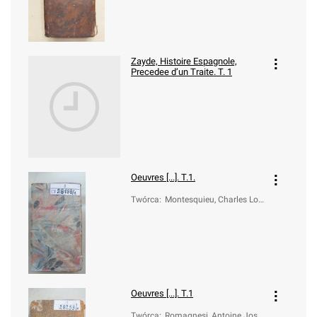
Zayde, Histoire Espagnole,
Precedee d’un Traite. T. 1
Oeuvres [...]. T.1.
Twórca
:
Montesquieu, Charles Lou
is de Secondat (1689-175
5)
Oeuvres [...]. T.1
Twórca
:
Romagnesi, Antoine Jose