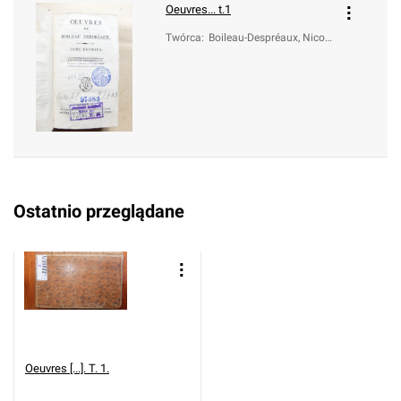
Oeuvres... t.1
Twórca
:
Boileau-Despréaux, Nicola
s (1636-1711)
Ostatnio przeglądane
Oeuvres [...]. T. 1.