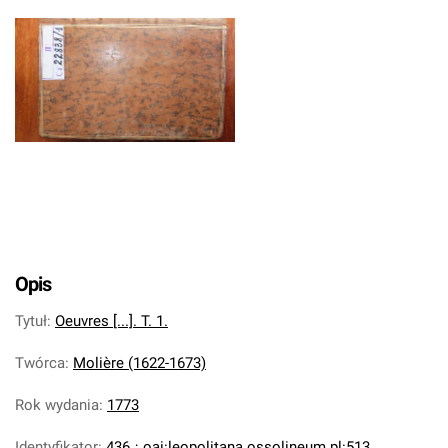
Opis
Tytuł
:
Oeuvres [...]. T. 1.
Twórca
:
Molière (1622-1673)
Rok wydania
:
1773
Identyfikator
:
436
;
oai:leopolitana.ossolineum.pl:513