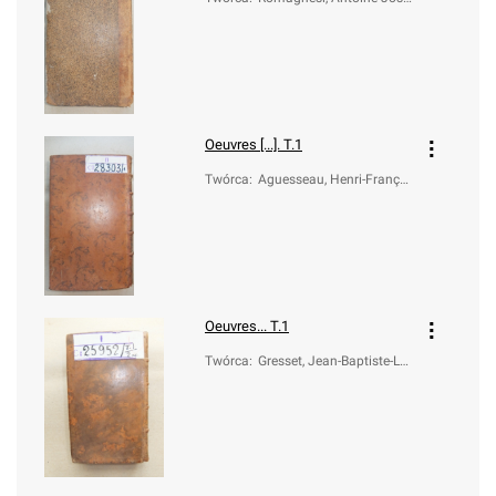
ph Michael (1781-1850)
Oeuvres [...]. T.1
Twórca
:
Aguesseau, Henri-Françoi
s d' (1668-1751)
Oeuvres... T.1
Twórca
:
Gresset, Jean-Baptiste-Lo
uis (1709-1777)