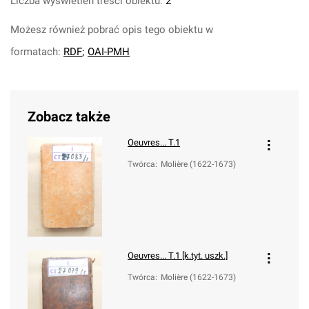
Liczba wyświetleń treści obiektu:
2
Możesz również pobrać opis tego obiektu w
formatach:
RDF
;
OAI-PMH
Zobacz także
Oeuvres... T.1
Twórca
:
Molière (1622-1673)
Oeuvres... T.1 [k.tyt. uszk.]
Twórca
:
Molière (1622-1673)