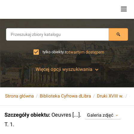
tylko obiekty z
otwartym dostępem
Więcej opcji wyszukiwania
Strona główna
Biblioteka Cyfrowa dLibra
Druki XVIII w.
Oe
Szczegóły obiektu
:
Oeuvres [...].
Galeria zdjęć
T. 1.