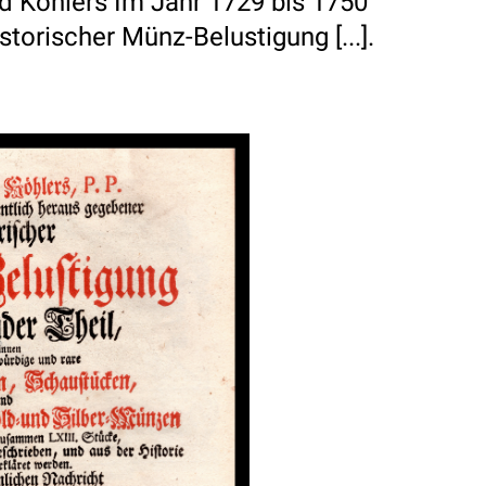
d Köhlers Im Jahr 1729 bis 1750
orischer Münz-Belustigung [...].