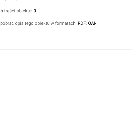
ń treści obiektu:
0
pobrać opis tego obiektu w formatach:
RDF
;
OAI-