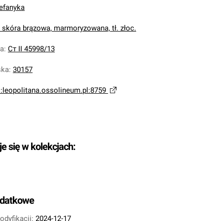
tefanyka
, skóra brązowa, marmoryzowana, tł. złoc.
na
:
Ст ІІ 45998/13
ska
:
30157
i:leopolitana.ossolineum.pl:8759
je się w kolekcjach:
odatkowe
odyfikacji:
2024-12-17