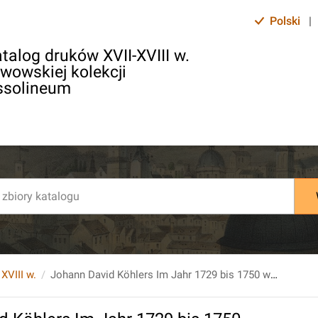
Polski
|
talog druków XVII-XVIII w.
lwowskiej kolekcji
ssolineum
 XVIII w.
Johann David Köhlers Im Jahr 1729 bis 1750 wöchentlich herausgegebener historischer Münz-Belustigung [...]. T. 13