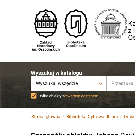
Ka
z 
O
Wyszukaj w katalogu
Wyszukaj wszędzie
tylko obiekty z
otwartym dostępem
Strona główna
Biblioteka Cyfrowa dLibra
Druki