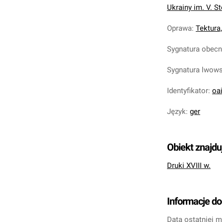
Ukrainy im. V. S
Oprawa
:
Tektura
Sygnatura obec
Sygnatura lwow
Identyfikator
:
oa
Język
:
ger
Obiekt znajdu
Druki XVIII w.
Informacje d
Data ostatniej m