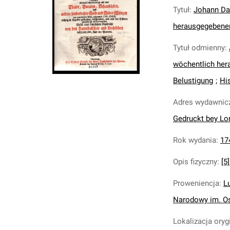
Tytuł
:
Johann Dav
herausgegebener 
Tytuł odmienny
:
wöchentlich her
Belustigung
;
Hi
Adres wydawnic
Gedruckt bey Lor
Rok wydania
:
17
Opis fizyczny
:
[5]
Proweniencja
:
L
Narodowy im. Os
Lokalizacja oryg