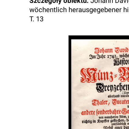
Szczegóły obiektu
:
Johann Davi
wöchentlich herausgegebener hist
T. 13