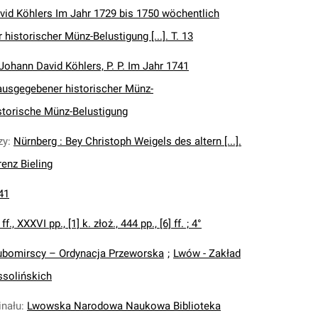
id Köhlers Im Jahr 1729 bis 1750 wöchentlich
historischer Münz-Belustigung [...]. T. 13
Johann David Köhlers, P. P. Im Jahr 1741
ausgegebener historischer Münz-
storische Münz-Belustigung
zy
:
Nürnberg : Bey Christoph Weigels des altern [...].
enz Bieling
41
 ff., XXXVI pp., [1] k. złoż., 444 pp., [6] ff. ; 4°
ubomirscy – Ordynacja Przeworska
;
Lwów - Zakład
solińskich
inału
:
Lwowska Narodowa Naukowa Biblioteka