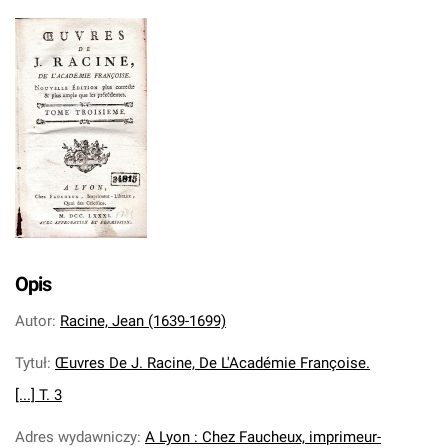
Opis
Autor
:
Racine, Jean (1639-1699)
Tytuł
:
Œuvres De J. Racine, De L'Académie Françoise.
[...] T. 3
Adres wydawniczy
:
A Lyon : Chez Faucheux, imprimeur-