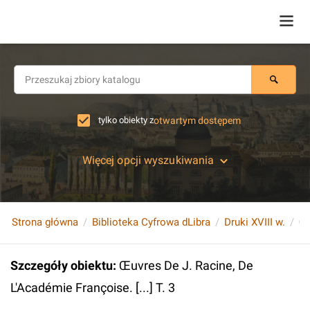
tylko obiekty z
otwartym dostępem
Więcej opcji wyszukiwania
Strona główna
Biblioteka Cyfrowa dLibra
Druki XVIII w.
Szczegóły obiektu
:
Œuvres De J. Racine, De
L'Académie Françoise. [...] T. 3