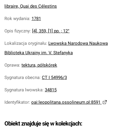
libraire, Quai des Célestins
Rok wydania
:
1781
Opis fizyczny
:
[4], 359, [1] pp. ; 12°
Lokalizacja oryginału
:
Lwowska Narodowa Naukowa
Biblioteka Ukrainy im. V. Stefanyka
Oprawa
:
tektura, półskórek
Sygnatura obecna
:
CT I 54996/3
Sygnatura lwowska
:
34815
Identyfikator
:
oai:leopolitana.ossolineum.pl:8591
Obiekt znajduje się w kolekcjach: