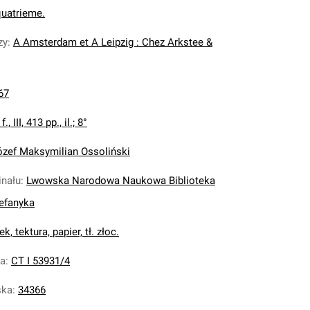
quatrieme.
zy
:
A Amsterdam et A Leipzig : Chez Arkstee &
67
 f., III, 413 pp., il.; 8°
ózef Maksymilian Ossoliński
inału
:
Lwowska Narodowa Naukowa Biblioteka
tefanyka
k, tektura, papier, tł. złoc.
na
:
CT I 53931/4
ska
:
34366