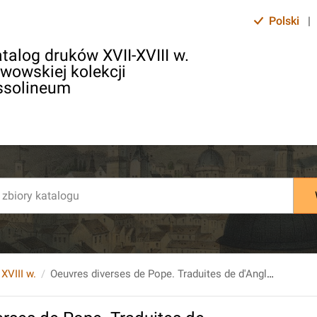
Polski
|
talog druków XVII-XVIII w.
lwowskiej kolekcji
ssolineum
 XVIII w.
Oeuvres diverses de Pope. Traduites de d'Anglois. Nouvelle edition... Tome quatrieme.