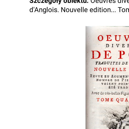
Szczegóły obiektu
:
Oeuvres dive
d'Anglois. Nouvelle edition... T