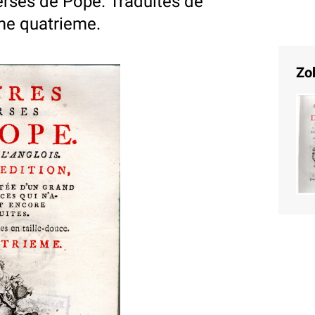
rses de Pope. Traduites de
ome quatrieme.
Zo