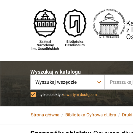
Ka
z 
O
Wyszukaj w katalogu
Wyszukaj wszędzie
tylko obiekty z
otwartym dostępem
Strona główna
Biblioteka Cyfrowa dLibra
Druki