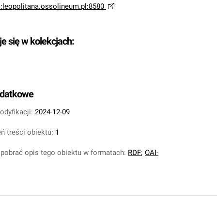
i:leopolitana.ossolineum.pl:8580
je się w kolekcjach:
odatkowe
odyfikacji:
2024-12-09
ń treści obiektu:
1
pobrać opis tego obiektu w formatach:
RDF
;
OAI-