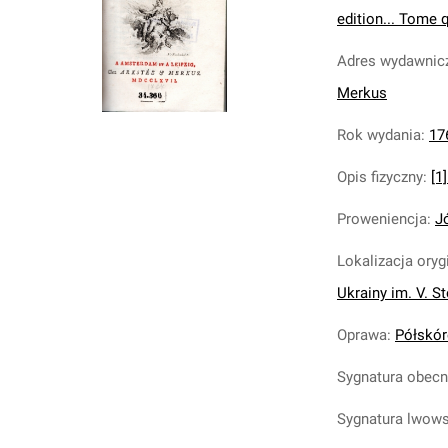
edition... Tome 
Adres wydawnic
Merkus
Rok wydania
:
17
Opis fizyczny
:
[1]
Proweniencja
:
J
Lokalizacja oryg
Ukrainy im. V. S
Oprawa
:
Półskóre
Sygnatura obec
Sygnatura lwow