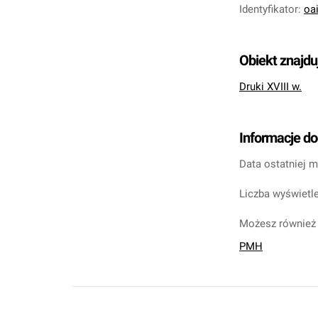
Identyfikator
:
oa
Obiekt znajdu
Druki XVIII w.
Informacje d
Data ostatniej m
Liczba wyświetle
Możesz również 
PMH