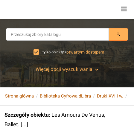
tylko obiekty z
otwartym dostępem
Więcej opcji wyszukiwania
Strona główna
Biblioteka Cyfrowa dLibra
Druki XVIII w.
Le
Szczegóły obiektu
:
Les Amours De Venus,
Ballet. [...]