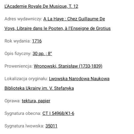
L'Academie Royale De Musique, T. 12
Adres wydawniczy
:
A La Haye : Chez Guillaume De
Voys, Libraire dans le Pooten, à l'Enseigne de Grotius
Rok wydania
:
1716
Opis fizyczny
:
30 pp. ; 8°
Proweniencja
:
Wronowski, Stanisław (1733-1839)
Lokalizacja oryginału
:
Lwowska Narodowa Naukowa
Biblioteka Ukrainy im. V. Stefanyka
Oprawa
:
tektura, papier
Sygnatura obecna
:
CT I 54968/K1-6
Sygnatura lwowska
:
35011