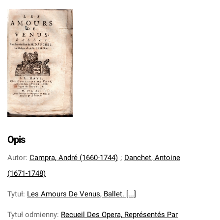
Opis
Autor
:
Campra, André (1660-1744)
;
Danchet, Antoine
(1671-1748)
Tytuł
:
Les Amours De Venus, Ballet. [...]
Tytuł odmienny
:
Recueil Des Opera, Représentés Par