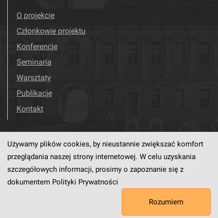
O projekcie
Członkowie projektu
Konferencje
Seminaria
Warsztaty
Publikacje
Kontakt
Używamy plików cookies, by nieustannie zwiększać komfort
Odwiedź nas!
Facebook
przeglądania naszej strony internetowej. W celu uzyskania
szczegółowych informacji, prosimy o zapoznanie się z
dokumentem
Polityki Prywatności
Ten serwis działa dzięki oprogramowaniu
dLibra6.4.18-SNAPSHOT
Rozumiem
opracowanemu przez
PCSS