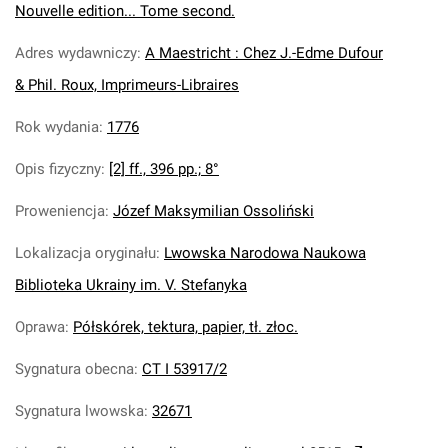
Nouvelle edition... Tome second.
Adres wydawniczy
:
A Maestricht : Chez J.-Edme Dufour
& Phil. Roux, Imprimeurs-Libraires
Rok wydania
:
1776
Opis fizyczny
:
[2] ff., 396 pp.; 8°
Proweniencja
:
Józef Maksymilian Ossoliński
Lokalizacja oryginału
:
Lwowska Narodowa Naukowa
Biblioteka Ukrainy im. V. Stefanyka
Oprawa
:
Półskórek, tektura, papier, tł. złoc.
Sygnatura obecna
:
CT I 53917/2
Sygnatura lwowska
:
32671