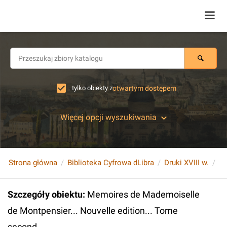
tylko obiekty z
otwartym dostępem
Więcej opcji wyszukiwania
Strona główna
Biblioteka Cyfrowa dLibra
Druki XVIII w.
Szczegóły obiektu
:
Memoires de Mademoiselle
de Montpensier... Nouvelle edition... Tome
second.