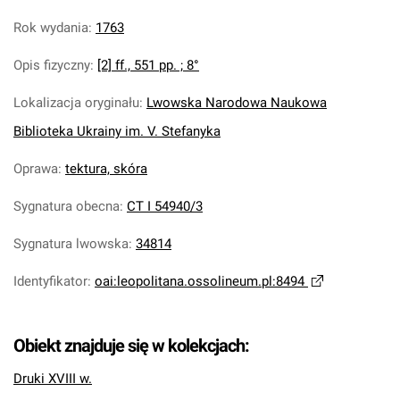
Rok wydania
:
1763
Opis fizyczny
:
[2] ff., 551 pp. ; 8°
Lokalizacja oryginału
:
Lwowska Narodowa Naukowa
Biblioteka Ukrainy im. V. Stefanyka
Oprawa
:
tektura, skóra
Sygnatura obecna
:
CT I 54940/3
Sygnatura lwowska
:
34814
Identyfikator
:
oai:leopolitana.ossolineum.pl:8494
Obiekt znajduje się w kolekcjach:
Druki XVIII w.