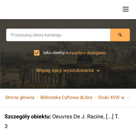
tylko obiekty z
otwartym dostępem
Więcej opcji wyszukiwania
Strona główna
Biblioteka Cyfrowa dLibra
Druki XVIII w.
Oe
Szczegóły obiektu
:
Oeuvres De J. Racine, [...] T.
3