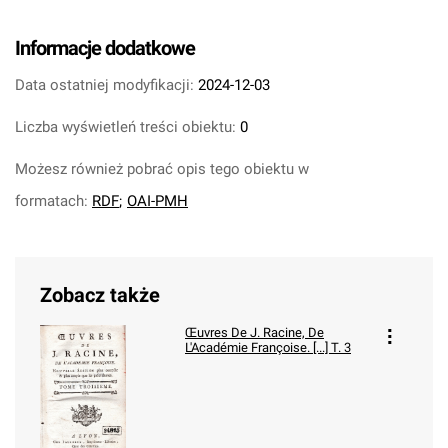
Informacje dodatkowe
Data ostatniej modyfikacji:
2024-12-03
Liczba wyświetleń treści obiektu:
0
Możesz również pobrać opis tego obiektu w
formatach:
RDF
;
OAI-PMH
Zobacz także
Œuvres De J. Racine, De
L'Académie Françoise. [...] T. 3