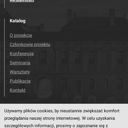
Katalog
O projekcie
Członkowie projektu
Konferencje
Seminaria
Warsztaty
Publikacje
Kontakt
Używamy plików cookies, by nieustannie zwiększać komfort
Odwiedź nas!
Facebook
przeglądania naszej strony internetowej. W celu uzyskania
szczegółowych informacji, prosimy o zapoznanie się z