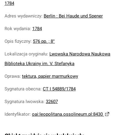
1784
Adres wydawniczy
:
Berlin : Bei Haude und Spener
Rok wydania
:
1784
Opis fizyczny
:
576 pp. ; 8°
Lokalizacja oryginału
:
Lwowska Narodowa Naukowa
Biblioteka Ukrainy im. V. Stefanyka
Oprawa
:
tektura, papier marmurkowy
Sygnatura obecna
:
CT I 54889/1784
Sygnatura lwowska
:
32607
Identyfikator
:
oai:leopolitana.ossolineum.pl:8430