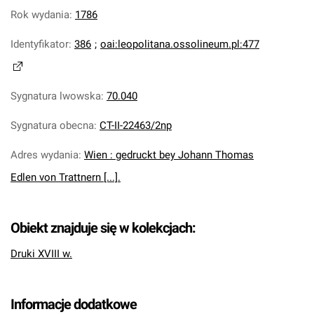
Rok wydania
:
1786
Identyfikator
:
386
;
oai:leopolitana.ossolineum.pl:477
Sygnatura lwowska
:
70.040
Sygnatura obecna
:
CT-II-22463/2np
Adres wydania
:
Wien : gedruckt bey Johann Thomas
Edlen von Trattnern [...].
Obiekt znajduje się w kolekcjach:
Druki XVIII w.
Informacje dodatkowe