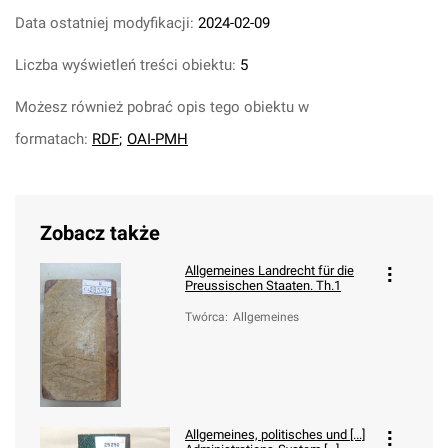
Data ostatniej modyfikacji:
2024-02-09
Liczba wyświetleń treści obiektu:
5
Możesz również pobrać opis tego obiektu w
formatach:
RDF
;
OAI-PMH
Zobacz także
Allgemeines Landrecht für die
Preussischen Staaten. Th.1
Twórca
:
Allgemeines
Allgemeines, politisches und [...]