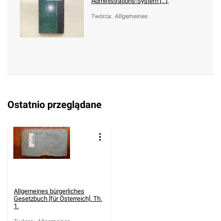
Administrations-System [...].
Twórca
:
Allgemeines
Ostatnio przeglądane
Allgemeines bürgerliches
Gesetzbuch [für Österreich]. Th.
1.