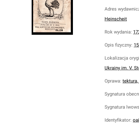
Adres wydawnic
Heinscheit
Rok wydania
:
17
Opis fizyczny
:
15
Lokalizacja oryg
Ukrainy im. V. S
Oprawa
:
tektura,
Sygnatura obec
Sygnatura lwow
Identyfikator
:
oa