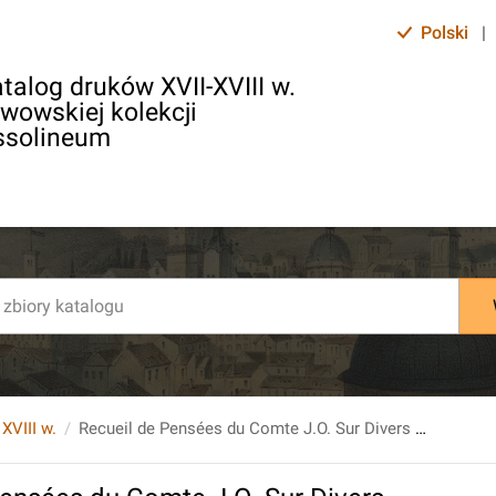
Polski
|
talog druków XVII-XVIII w.
lwowskiej kolekcji
ssolineum
 XVIII w.
Recueil de Pensées du Comte J.O. Sur Divers Sujets. T. 1