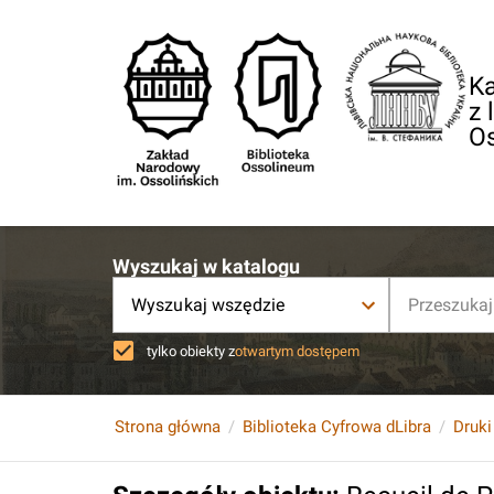
Ka
z 
O
Wyszukaj w katalogu
Wyszukaj wszędzie
tylko obiekty z
otwartym dostępem
Strona główna
Biblioteka Cyfrowa dLibra
Druki