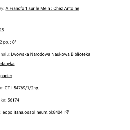
zy
:
A Francfort sur le Mein : Chez Antoine
25
2 pp. ; 8°
inału
:
Lwowska Narodowa Naukowa Biblioteka
tefanyka
 papier
na
:
CT I 54769/1/2np.
ska
:
56174
i:leopolitana.ossolineum.pl:8404