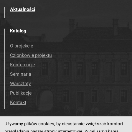
Aktualności
Katalog
O projekcie
Członkowie projektu
Konferencje
Seminaria
Warsztaty
Publikacje
Kontakt
Używamy plików cookies, by nieustannie zwiększać komfort
Odwiedź nas!
Facebook
przeglądania naszej strony internetowej. W celu uzyskania