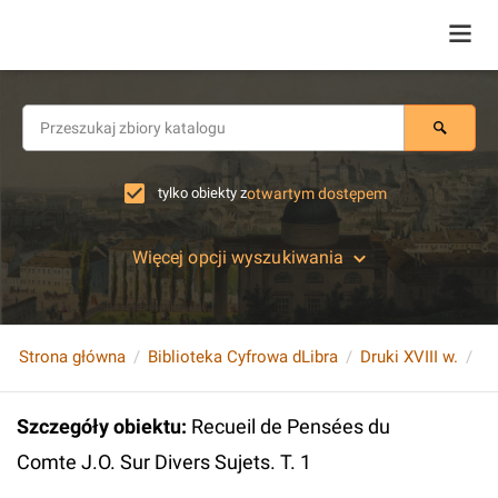
tylko obiekty z
otwartym dostępem
Więcej opcji wyszukiwania
Strona główna
Biblioteka Cyfrowa dLibra
Druki XVIII w.
Szczegóły obiektu
:
Recueil de Pensées du
Comte J.O. Sur Divers Sujets. T. 1