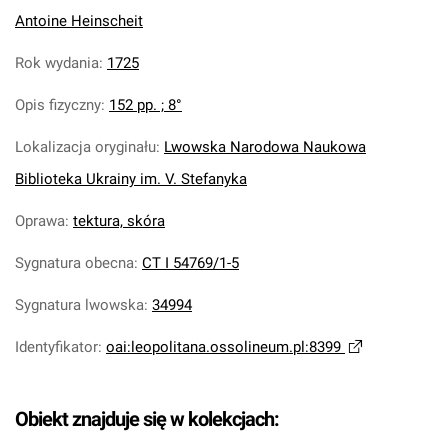
Antoine Heinscheit
Rok wydania
:
1725
Opis fizyczny
:
152 pp. ; 8°
Lokalizacja oryginału
:
Lwowska Narodowa Naukowa
Biblioteka Ukrainy im. V. Stefanyka
Oprawa
:
tektura, skóra
Sygnatura obecna
:
CT I 54769/1-5
Sygnatura lwowska
:
34994
Identyfikator
:
oai:leopolitana.ossolineum.pl:8399
Obiekt znajduje się w kolekcjach: