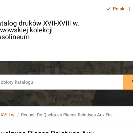
Polski
|
talog druków XVII-XVIII w.
lwowskiej kolekcji
ssolineum
 XVIII w.
Recueil De Quelques Pieces Relatives Aux Finances Et Au Commerce De L'Angleterre