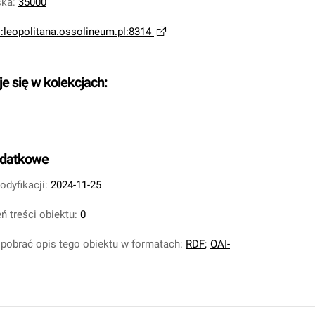
ska
:
35000
i:leopolitana.ossolineum.pl:8314
je się w kolekcjach:
odatkowe
odyfikacji:
2024-11-25
ń treści obiektu:
0
pobrać opis tego obiektu w formatach:
RDF
;
OAI-