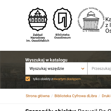
Ka
z 
O
Wyszukaj w katalogu
Wyszukaj wszędzie
tylko obiekty z
otwartym dostępem
Strona główna
Biblioteka Cyfrowa dLibra
Druki