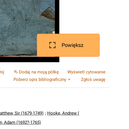
Powiększ
nij
Dodaj na moją półkę
Wyświetl cytowanie
Pobierz opis bibliograficzny
Zgłoś uwagę
atthew, Sir (1679-1749)
;
Hooke, Andrew (
n, Adam (1692?-1765)