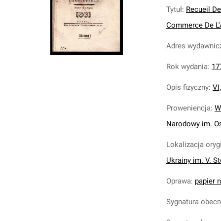
Tytuł
:
Recueil De
Commerce De L'A
Adres wydawnic
Rok wydania
:
17
Opis fizyczny
:
VI
Proweniencja
:
W
Narodowy im. Os
Lokalizacja oryg
Ukrainy im. V. S
Oprawa
:
papier n
Sygnatura obec