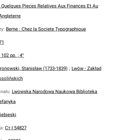
 Quelques Pieces Relatives Aux Finances Et Au
ngleterre
zy
:
Berne : Chez la Societe Typographique
71
, 102 pp. ; 4°
ronowski, Stanisław (1733-1839)
;
Lwów - Zakład
solińskich
inału
:
Lwowska Narodowa Naukowa Biblioteka
tefanyka
iebieski
na
:
Ст І 54827