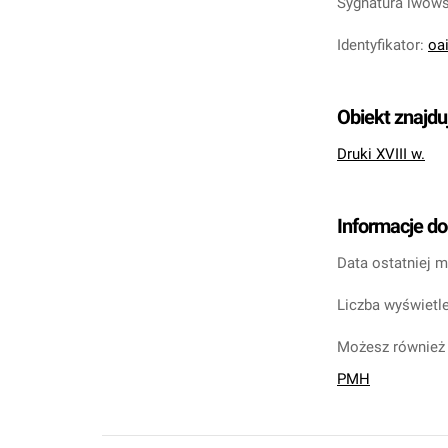
Sygnatura lwow
Identyfikator
:
oa
Obiekt znajdu
Druki XVIII w.
Informacje d
Data ostatniej m
Liczba wyświetle
Możesz również 
PMH