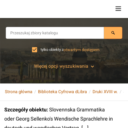
tylko obiekty z
otwartym dostępem
Więcej opcji wyszukiwania
Strona główna
Biblioteka Cyfrowa dLibra
Druki XVIII w.
Szczegóły obiektu
:
Slovennska Grammatika
oder Georg Sellenko's Wendische Sprachlehre in
deutsch und wendischen Vortrag. [...]