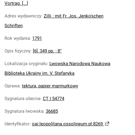
Vortrag. [...]
Adres wydawniczy
:
Zilli : mit Fr. Jos. Jenko'schen
Schriften
Rok wydania
:
1791
Opis fizyczny
:
[6], 349 pp. ; 8°
Lokalizacja oryginału
:
Lwowska Narodowa Naukowa
Biblioteka Ukrainy im. V. Stefanyka
Oprawa
:
tektura, papier marmurkowy
Sygnatura obecna
:
CT I 54774
Sygnatura lwowska
:
36685
Identyfikator
:
oai:leopolitana.ossolineum.pl:8269