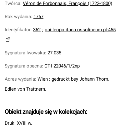
Twórca
:
Véron de Forbonnais, François (1722-1800)
Rok wydania
:
1767
Identyfikator
:
362
;
oai:leopolitana.ossolineum.pl:455
Sygnatura lwowska
:
27.035
Sygnatura obecna
:
CT-I-22046/1/2np
Adres wydania
:
Wien : gedruckt bey Johann Thom.
Edlen von Trattnern.
Obiekt znajduje się w kolekcjach:
Druki XVIII w.