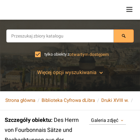
tylko obiekty z
otwartym dostępem
Więcej opcji wyszukiwania
Strona główna
Biblioteka Cyfrowa dLibra
Druki XVIII w.
Szczegóły obiektu
:
Des Herrn
Galeria zdjęć
von Fourbonnais Sätze und
Beobachtungen aus der