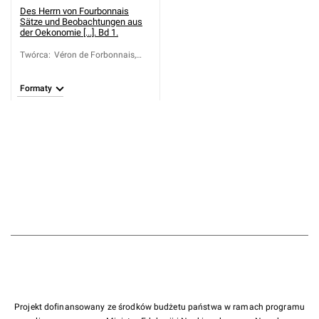
Des Herrn von Fourbonnais
Sätze und Beobachtungen aus
der Oekonomie [...]. Bd 1.
Twórca
:
Véron de Forbonnais,
François (1722-1800)
Formaty
Projekt dofinansowany ze środków budżetu państwa w ramach programu