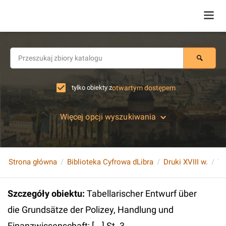
tylko obiekty z
otwartym dostępem
Więcej opcji wyszukiwania
Strona główna
Biblioteka Cyfrowa dLibra
Druki XVIII w.
Szczegóły obiektu
:
Tabellarischer Entwurf über
die Grundsätze der Polizey, Handlung und
Finanzwissenschaft; [...] St. 3