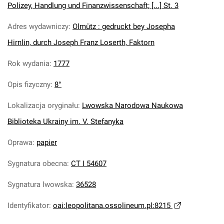
Polizey, Handlung und Finanzwissenschaft; [...] St. 3
Adres wydawniczy
:
Olmütz : gedruckt bey Josepha
Hirnlin, durch Joseph Franz Loserth, Faktorn
Rok wydania
:
1777
Opis fizyczny
:
8°
Lokalizacja oryginału
:
Lwowska Narodowa Naukowa
Biblioteka Ukrainy im. V. Stefanyka
Oprawa
:
papier
Sygnatura obecna
:
CT I 54607
Sygnatura lwowska
:
36528
Identyfikator
:
oai:leopolitana.ossolineum.pl:8215