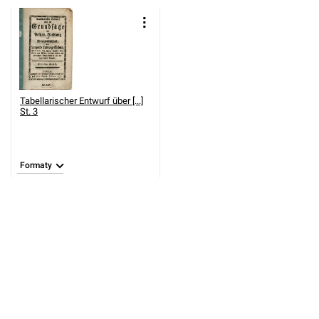
Tabellarischer Entwurf über [...]
St. 3
Formaty