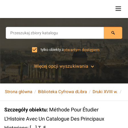
tylko obiekty z
otwartym dostępem
Więcej opcji wyszukiwania
Strona główna
Biblioteka Cyfrowa dLibra
Druki XVIII w.
Szczegóły obiektu
:
Méthode Pour Étudier
L'Histoire Avec Un Catalogue Des Principaux
Historiens; [...] T. 5