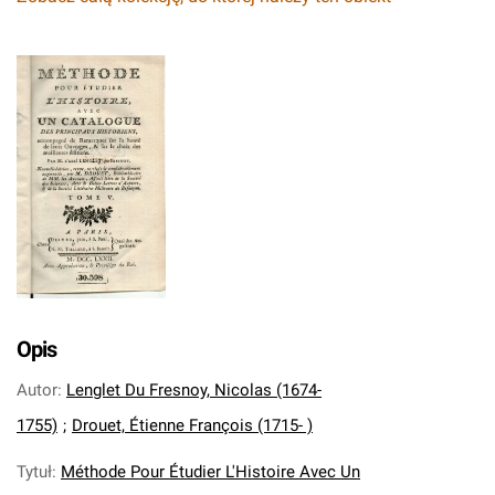
Opis
Autor
:
Lenglet Du Fresnoy, Nicolas (1674-
1755)
;
Drouet, Étienne François (1715- )
Tytuł
:
Méthode Pour Étudier L'Histoire Avec Un