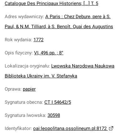
Catalogue Des Principaux Historiens; [...] T. 5
Adres wydawniczy
:
A Paris : Chez Debure, pere à S.
Paul, & N.M. Tilliard, à S. Benoît. Quai des Augustins
Rok wydania
:
1772
Opis fizyczny
:
VI, 496 pp. ; 8°
Lokalizacja oryginału
:
Lwowska Narodowa Naukowa
Biblioteka Ukrainy im. V. Stefanyka
Oprawa
:
papier
Sygnatura obecna
:
CT I 54642/5
Sygnatura lwowska
:
30598
Identyfikator
:
oai:leopolitana.ossolineum.pl:8172