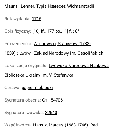
Mauritii Lehner. Typis Hæredes Widmanstadii
Rok wydania
:
1716
Opis fizyczny
:
[10] ff., 177 pp., [1] f. ; 8°
Proweniencja
:
Wronowski, Stanisław (1733-
1839)
;
Lwów - Zakład Narodowy im. Ossolińskich
Lokalizacja oryginału
:
Lwowska Narodowa Naukowa
Biblioteka Ukrainy im. V. Stefanyka
Oprawa
:
papier niebieski
Sygnatura obecna
:
Ст І 54706
Sygnatura lwowska
:
32640
Współtwórca
:
Hansiz, Marcus (1683-1766). Red.