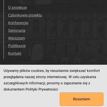
O projekcie
Członkowie projektu
Konferencje
Seminaria
Warsztaty
Publikacje
Kontakt
Używamy plików cookies, by nieustannie zwiększać komfort
Odwiedź nas!
Facebook
przeglądania naszej strony internetowej. W celu uzyskania
szczegółowych informacji, prosimy o zapoznanie się z
dokumentem
Polityki Prywatności
Ten serwis działa dzięki oprogramowaniu
dLibra6.4.18-SNAPSHOT
Rozumiem
opracowanemu przez
PCSS