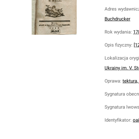
Adres wydawnic
Buchdrucker
Rok wydania
:
17
Opis fizyczny
:
[12
Lokalizacja oryg
Ukrainy im. V. S
Oprawa
:
tektura,
Sygnatura obec
Sygnatura lwow
Identyfikator
:
oa