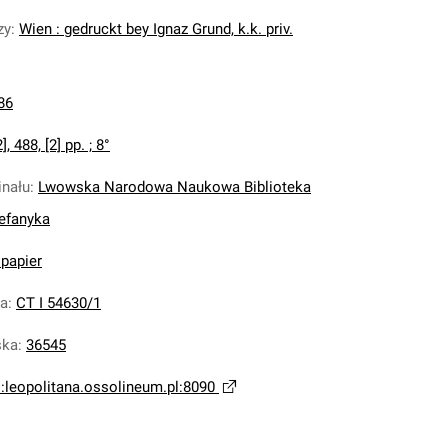
zy
:
Wien : gedruckt bey Ignaz Grund, k.k. priv.
86
], 488, [2] pp. ; 8°
inału
:
Lwowska Narodowa Naukowa Biblioteka
tefanyka
 papier
na
:
CT I 54630/1
ska
:
36545
i:leopolitana.ossolineum.pl:8090