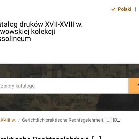
Polski
|
talog druków XVII-XVIII w.
lwowskiej kolekcji
ssolineum
 XVIII w.
Gerichtlich-praktische Rechtsgelehrheit, [...] [Bd. 1]