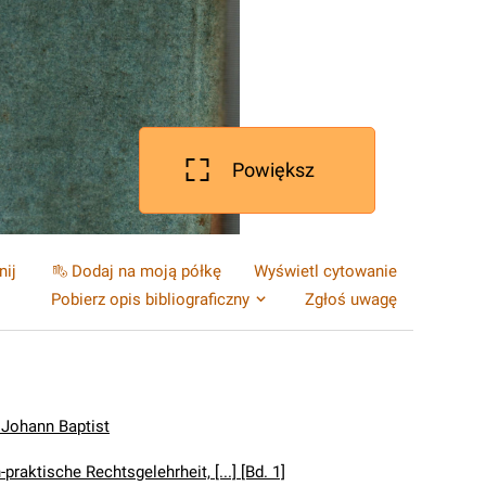
Powiększ
nij
Dodaj na moją półkę
Wyświetl cytowanie
Pobierz opis bibliograficzny
Zgłoś uwagę
Johann Baptist
-praktische Rechtsgelehrheit, [...] [Bd. 1]