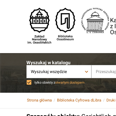
Ka
z 
O
Wyszukaj w katalogu
Wyszukaj wszędzie
tylko obiekty z
otwartym dostępem
Strona główna
Biblioteka Cyfrowa dLibra
Druki